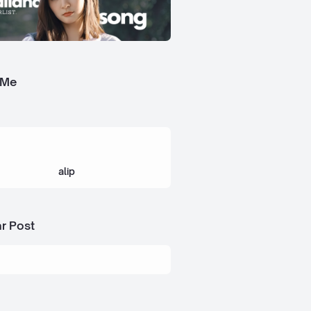
 Me
alip
r Post