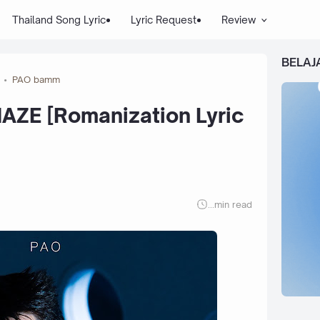
Thailand Song Lyric
Lyric Request
Review
BELAJ
PAO bamm
AZE [Romanization Lyric
...
min read