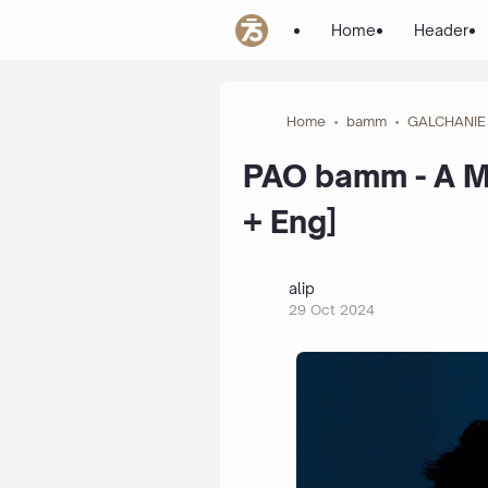
Home
Header
Home
bamm
GALCHANIE
PAO bamm - A M
+ Eng]
alip
29 Oct 2024