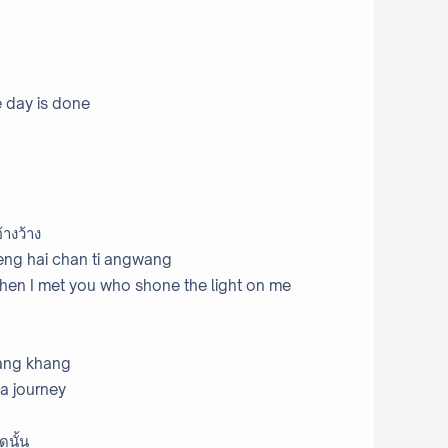
 day is done
้างว้าง
aeng hai chan ti angwang
nd then I met you who shone the light on me
iang khang
 a journey
ดนั้น