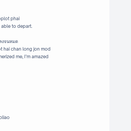
bplot phai
 able to depart.
นหลงจนหมด
ot hai chan long jon mod
merized me, I’m amazed
pliao