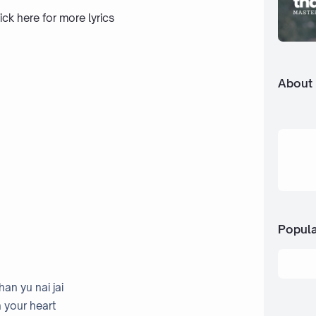
ick here
for more lyrics
About
Popula
an yu nai jai
 your heart