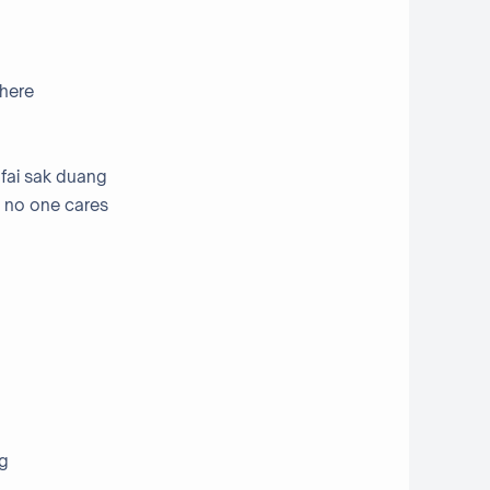
where
 fai sak duang
ke no one cares
ng