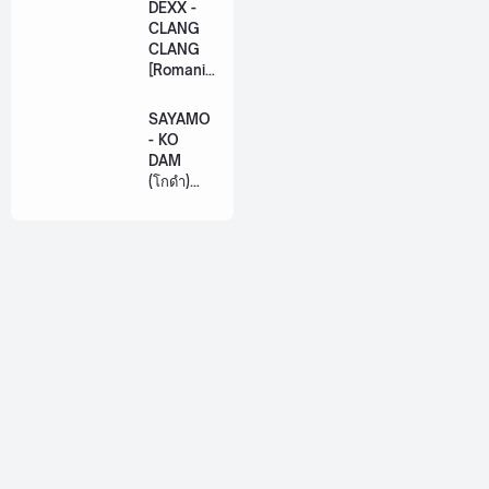
US The
DEXX -
Series
CLANG
[Romaniz
CLANG
ation
[Romaniz
Lyric +
ation
Eng]
Lyric +
SAYAMO
Eng]
- KO
DAM
(โกดำ)
Ost.
Khemjira
The
Series
[Romaniz
ation
Lyric +
Eng]
About