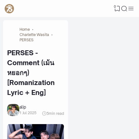
0
Home
Charlette Wasita
PERSES
PERSES -
Comment (เม้น
หยอกๆ)
[Romanization
Lyric + Eng]
alip
1 Jul 2025
5
min read