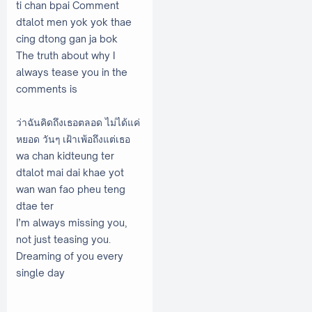
ti chan bpai Comment
dtalot men yok yok thae
cing dtong gan ja bok
The truth about why I
always tease you in the
comments is
ว่าฉันคิดถึงเธอตลอด ไม่ได้แค่
หยอด วันๆ เฝ้าเพ้อถึงแต่เธอ
wa chan kidteung ter
dtalot mai dai khae yot
wan wan fao pheu teng
dtae ter
I’m always missing you,
not just teasing you.
Dreaming of you every
single day