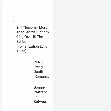
Emi Thasorn - More
Than Words (มากกว่า
ที่รัก) Ost. US The
Series
[Romanization Lyric
+ Eng]
PUN -
Living
Death
[Romaniz
ation
Lyric +
Bonnie
Eng]
Pattraph
us -
Between
Us Ost.