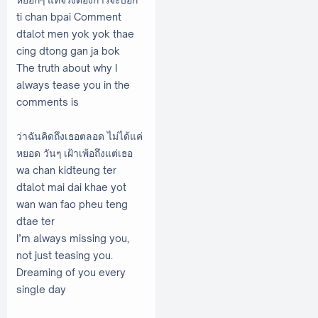
ti chan bpai Comment
dtalot men yok yok thae
cing dtong gan ja bok
The truth about why I
always tease you in the
comments is
ว่าฉันคิดถึงเธอตลอด ไม่ได้แค่
หยอด วันๆ เฝ้าเพ้อถึงแต่เธอ
wa chan kidteung ter
dtalot mai dai khae yot
wan wan fao pheu teng
dtae ter
I’m always missing you,
not just teasing you.
Dreaming of you every
single day