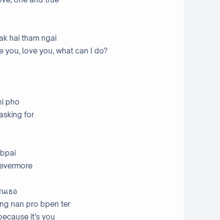
rak hai tham ngai
e you, love you, what can I do?
ni pho
 asking for
 bpai
 evermore
ป็นเธอ
ang nan pro bpen ter
l because it’s you