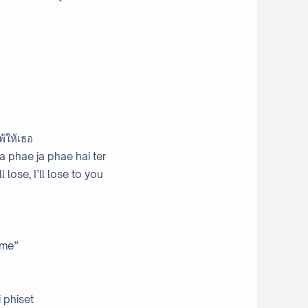
พ้ให้เธอ
a phae ja phae hai ter
l lose, I’ll lose to you
 me”
 phiset