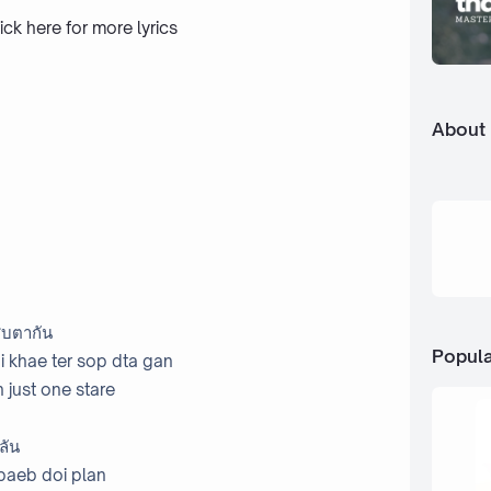
ick here
for more lyrics
About
สบตากัน
Popula
i khae ter sop dta gan
 just one stare
ลัน
baeb doi plan