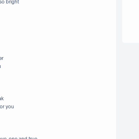
so bright
)
er
u
ak
for you
love, one and true