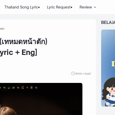
Thailand Song Lyric
Lyric Request
Review
BELAJ
win
(เทหมดหน้าตัก)
yric + Eng]
4
min read