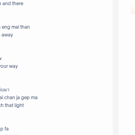
n and there
 eng mai than
ps away
w
 your way
ก็บมา
ai chan ja gep ma
h that light
ap fa