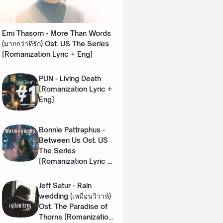
Emi Thasorn - More Than Words
(มากกว่าที่รัก) Ost. US The Series
[Romanization Lyric + Eng]
PUN - Living Death
[Romanization Lyric +
Eng]
Bonnie Pattraphus -
Between Us Ost. US
The Series
[Romanization Lyric +
Eng]
Jeff Satur - Rain
wedding (เหมือนวิวาห์)
Ost. The Paradise of
Thorns [Romanization