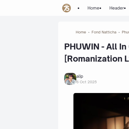
Home
Header
Home
Fond Natticha
Phu
PHUWIN - All In 
[Romanization L
alip
6 Oct 2025