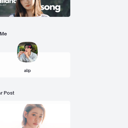
 Me
alip
r Post