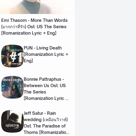
Emi Thasorn - More Than Words
(มากกว่าที่รัก) Ost. US The Series
[Romanization Lyric + Eng]
PUN - Living Death
[Romanization Lyric +
Eng]
Bonnie Pattraphus -
Between Us Ost. US
The Series
[Romanization Lyric +
Eng]
Jeff Satur - Rain
wedding (เหมือนวิวาห์)
Ost. The Paradise of
Thorns [Romanization