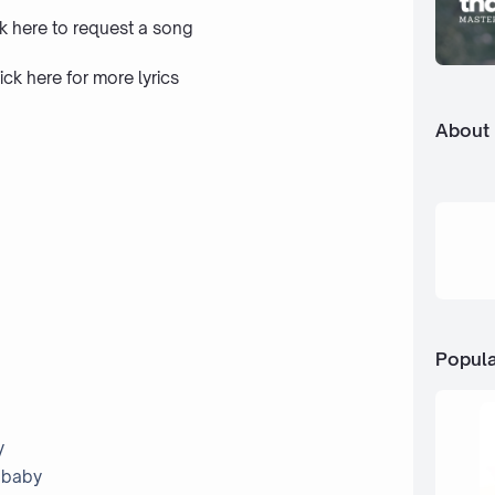
ck here to request a song
ick here
for more lyrics
About
Popula
y
h baby