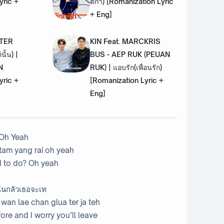
yric +
ติกา) [Romanization Lyric
+ Eng]
TTER
KIN Feat. MARCKRIS
ั้น) |
BUS - AEP RUK (PEUAN
N
RUK) | แอบรัก(เพื่อนรัก)
yric +
[Romanization Lyric +
Eng]
ร Oh Yeah
tam yang rai oh yeah
d to do? Oh yeah
ฉันกลัวเธอจะเท
wan lae chan glua ter ja teh
re and I worry you’ll leave