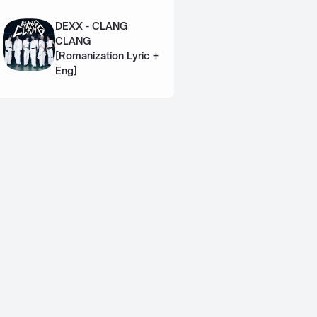
Lyric + Eng]
DEXX - CLANG
CLANG
[Romanization Lyric +
Eng]