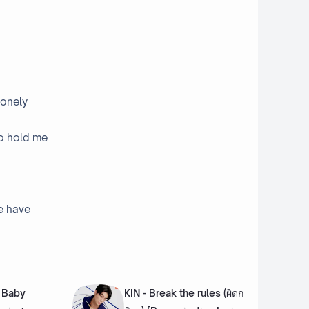
lonely
to hold me
e have
p Baby
KIN - Break the rules (ผิดก