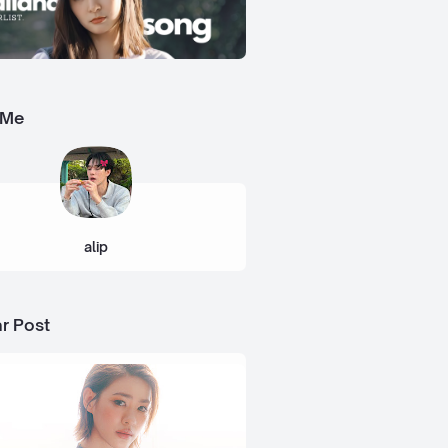
 Me
alip
r Post