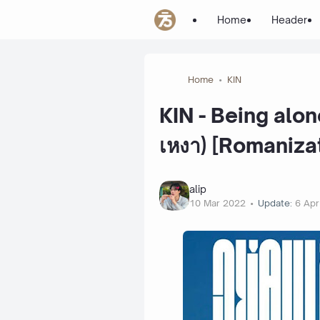
Home
Header
Home
KIN
KIN - Being alone
เหงา) [Romanizat
alip
10 Mar 2022
Update:
6 Ap