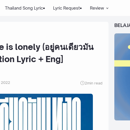
Thailand Song Lyric
Lyric Request
Review
BELAJ
 is lonely (อยู่คนเดียวมัน
ion Lyric + Eng]
r 2022
2
min read