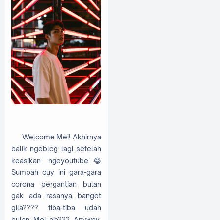
Welcome Mei! Akhirnya
balik ngeblog lagi setelah
keasikan ngeyoutube😂
Sumpah cuy ini gara-gara
corona pergantian bulan
gak ada rasanya banget
gila???? tiba-tiba udah
bulan Mei aja??? Anyway,