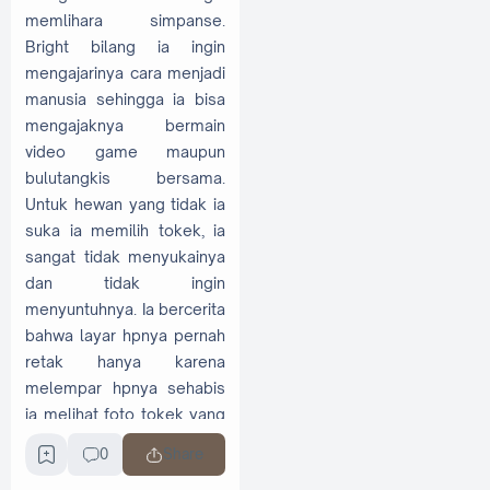
memlihara simpanse.
Bright bilang ia ingin
mengajarinya cara menjadi
manusia sehingga ia bisa
mengajaknya bermain
video game maupun
bulutangkis bersama.
Untuk hewan yang tidak ia
suka ia memilih tokek, ia
sangat tidak menyukainya
dan tidak ingin
menyuntuhnya. Ia bercerita
bahwa layar hpnya pernah
retak hanya karena
melempar hpnya sehabis
ia melihat foto tokek yang
dikirimkan temannya.
0
Share
45. Bright takut dengan