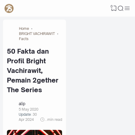
0
Home
BRIGHT VACHIRAWIT
Facts
50 Fakta dan
Profil Bright
Vachirawit,
Pemain 2gether
The Series
alip
5 May 2020
Update:
30
Apr 2024
...
min read