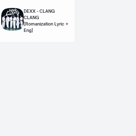
Lyric + Eng]
DEXX - CLANG
CLANG
[Romanization Lyric +
Eng]