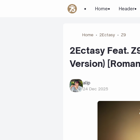
Home
Header
Home
2Ectasy
Z9
2Ectasy Feat. Z
Version) [Romani
alip
24 Dec 2025