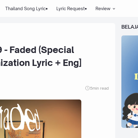
Thailand Song Lyric
Lyric Request
Review
BELAJ
9 - Faded (Special
zation Lyric + Eng]
5
min read