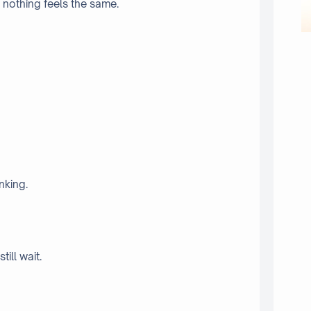
nothing feels the same.
inking.
till wait.