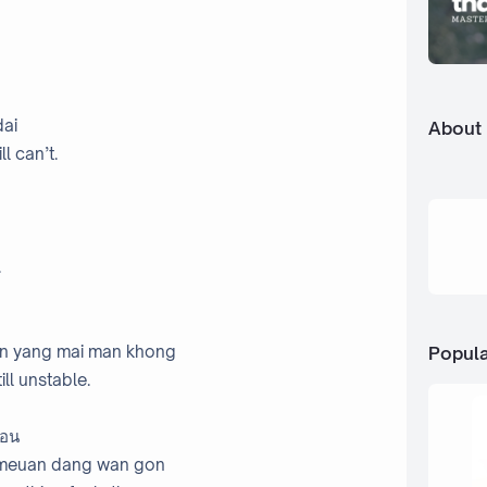
dai
About
ll can’t.
.
man yang mai man khong
Popula
ill unstable.
่อน
i meuan dang wan gon