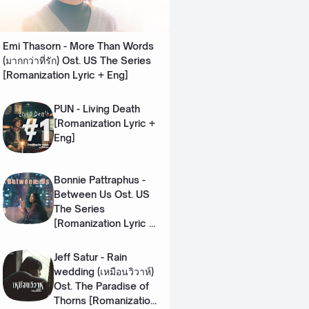
Emi Thasorn - More Than Words
(มากกว่าที่รัก) Ost. US The Series
[Romanization Lyric + Eng]
PUN - Living Death
[Romanization Lyric +
Eng]
Bonnie Pattraphus -
Between Us Ost. US
The Series
[Romanization Lyric +
Eng]
Jeff Satur - Rain
wedding (เหมือนวิวาห์)
Ost. The Paradise of
Thorns [Romanization