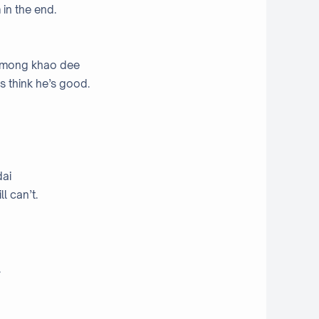
 in the end.
g mong khao dee
s think he’s good.
dai
ll can’t.
.