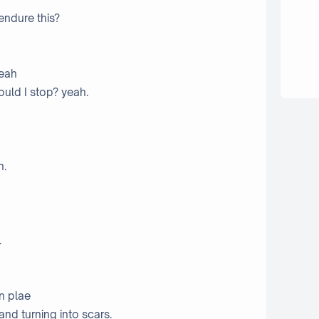
endure this?
Yeah
ould I stop? yeah.
n.
.
n plae
d turning into scars.