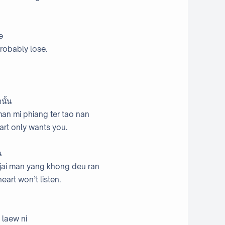
e
probably lose.
นั้น
an mi phiang ter tao nan
art only wants you.
น
 jai man yang khong deu ran
eart won’t listen.
 laew ni