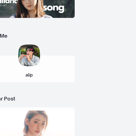
 Me
alip
r Post