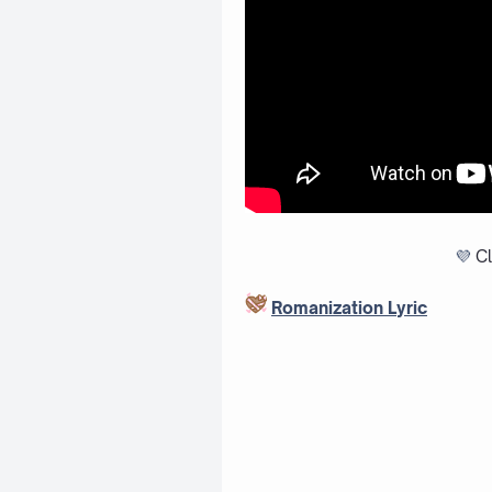
💜
Cl
Romanization Lyric