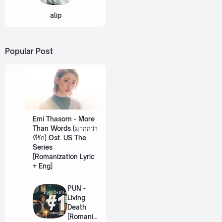
alip
Popular Post
Emi Thasorn - More
Than Words (มากกว่า
ที่รัก) Ost. US The
Series
[Romanization Lyric
+ Eng]
PUN -
Living
Death
[Romaniz