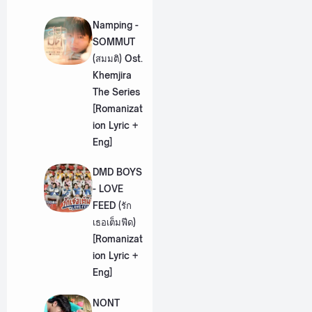
Namping -
SOMMUT
(สมมติ) Ost.
Khemjira
The Series
[Romanizat
ion Lyric +
Eng]
DMD BOYS
- LOVE
FEED (รัก
เธอเต็มฟีด)
[Romanizat
ion Lyric +
Eng]
NONT