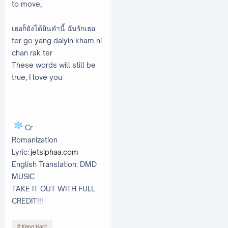
to move,
เธอก็ยังได้ยินคำนี้ ฉันรักเธอ
ter go yang daiyin kham ni
chan rak ter
These words will still be
true, I love you
Cr :
Romanization
Lyric:
jetsiphaa.com
English Translation: DMD
MUSIC
TAKE IT OUT WITH FULL
CREDIT!!!
Keng Harit