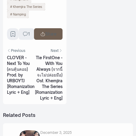
Khemjira The Series
Namping
1
Share
Previous
Next
CLO'VER -
Tle FirstOne -
Next To You
With You
(คนคุ้นคอย)
Always (จากนี้
Prod. by
จะไม่ปล่อยมือ)
URBOYTJ
Ost. Khemjira
[Romanization
The Series
Lyric + Eng]
[Romanization
Lyric + Eng]
Related Posts
December 3, 2025