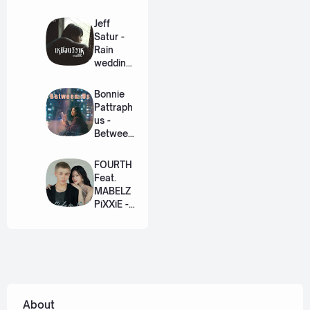
ation
Lyric +
Jeff
Eng]
Satur -
Rain
wedding
(เหมือน
วิวาห์)
Bonnie
Ost. The
Pattraph
Paradise
us -
of Thorns
Between
[Romaniz
Us Ost.
ation
US The
FOURTH
Lyric +
Series
Feat.
Eng]
[Romaniz
MABELZ
ation
PiXXiE -
Lyric +
Side To
Eng]
Side
[Romaniz
ation
Lyric +
Eng]
About