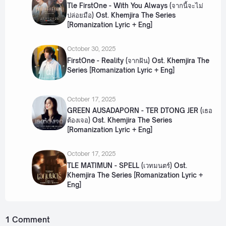
Tle FirstOne - With You Always (จากนี้จะไม่
ปล่อยมือ) Ost. Khemjira The Series
[Romanization Lyric + Eng]
October 30, 2025
FirstOne - Reality (จากฝัน) Ost. Khemjira The
Series [Romanization Lyric + Eng]
October 17, 2025
GREEN AUSADAPORN - TER DTONG JER (เธอ
ต้องเจอ) Ost. Khemjira The Series
[Romanization Lyric + Eng]
October 17, 2025
TLE MATIMUN - SPELL (เวทมนตร์) Ost.
Khemjira The Series [Romanization Lyric +
Eng]
1 Comment