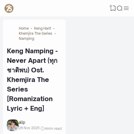
0
Home
Keng Harit
Khemjira The Series
Namping
Keng Namping -
Never Apart (ทุก
ชาติพบ) Ost.
Khemjira The
Series
[Romanization
Lyric + Eng]
alip
28 Nov 2025
4
min read