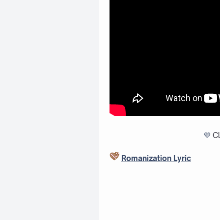
💜
Cl
Romanization Lyric