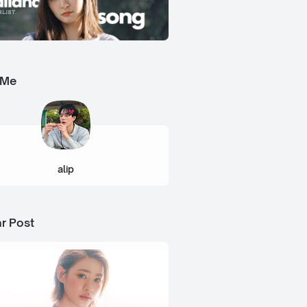
 Me
alip
r Post