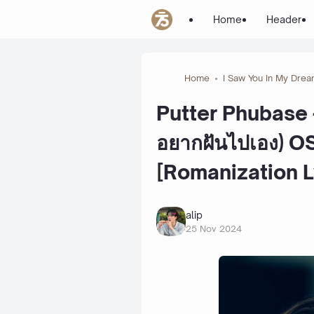
Home
Header
Home
I Saw You In My Dre
Putter Phubase -
อยากฝันไปเอง) O
[Romanization L
alip
25 Nov 2024