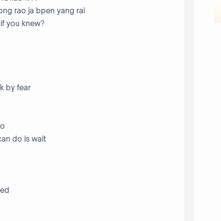
ng rao ja bpen yang rai
if you knew?
ck by fear
ro
can do is wait
eed