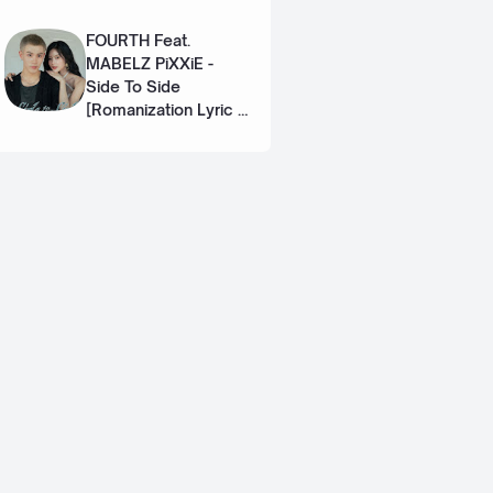
Eng]
FOURTH Feat.
MABELZ PiXXiE -
Side To Side
[Romanization Lyric +
Eng]