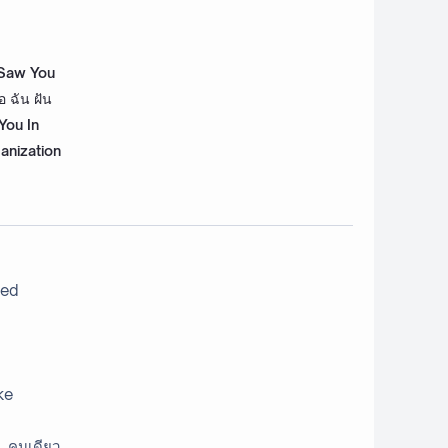
 Saw You
 ฉัน ฝัน
You In
nization
eed
ke
...คนเดียว