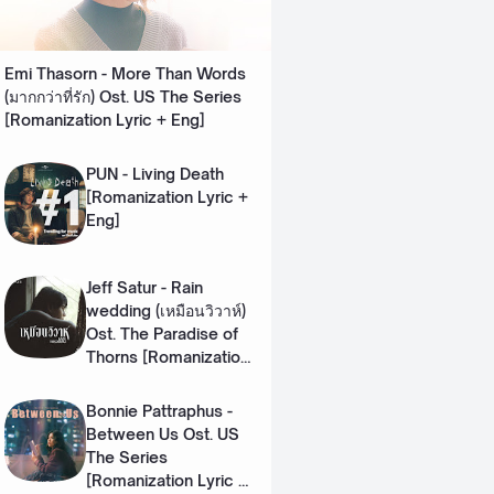
Emi Thasorn - More Than Words
(มากกว่าที่รัก) Ost. US The Series
[Romanization Lyric + Eng]
PUN - Living Death
[Romanization Lyric +
Eng]
Jeff Satur - Rain
wedding (เหมือนวิวาห์)
Ost. The Paradise of
Thorns [Romanization
Lyric + Eng]
Bonnie Pattraphus -
Between Us Ost. US
The Series
[Romanization Lyric +