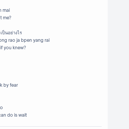
n mai
at me?
ะเป็นอย่างไร
ng rao ja bpen yang rai
if you knew?
ck by fear
ro
can do is wait