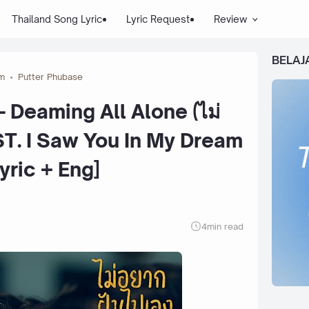
Thailand Song Lyric
Lyric Request
Review
BELAJ
am
Putter Phubase
 Deaming All Alone (ไม่
ST. I Saw You In My Dream
yric + Eng]
4
min read