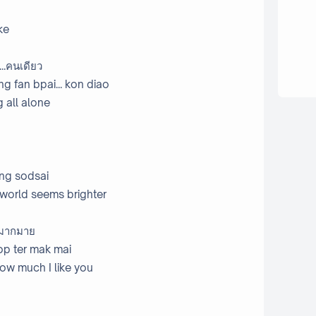
ke
...คนเดียว
ng fan bpai... kon diao
 all alone
ang sodsai
 world seems brighter
อมากมาย
op ter mak mai
how much I like you