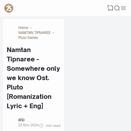
0
Home
NAMTAN TIPNAREE
Pluto Series
Namtan
Tipnaree -
Somewhere only
we know Ost.
Pluto
[Romanization
Lyric + Eng]
alip
25 Nov 2024
...
min read