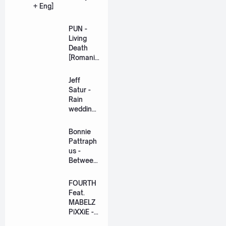
+ Eng]
PUN -
Living
Death
[Romaniz
ation
Lyric +
Jeff
Eng]
Satur -
Rain
wedding
(เหมือน
วิวาห์)
Bonnie
Ost. The
Pattraph
Paradise
us -
of Thorns
Between
[Romaniz
Us Ost.
ation
US The
FOURTH
Lyric +
Series
Feat.
Eng]
[Romaniz
MABELZ
ation
PiXXiE -
Lyric +
Side To