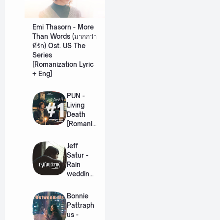
Emi Thasorn - More
Than Words (มากกว่า
ที่รัก) Ost. US The
Series
[Romanization Lyric
+ Eng]
PUN -
Living
Death
[Romaniz
ation
Lyric +
Jeff
Eng]
Satur -
Rain
wedding
(เหมือน
วิวาห์)
Bonnie
Ost. The
Pattraph
Paradise
us -