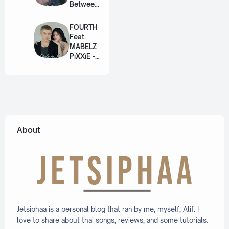
of Thorns
Between
[Romaniz
Us Ost.
ation
US The
FOURTH
Lyric +
Series
Feat.
Eng]
[Romaniz
MABELZ
ation
PiXXiE -
Lyric +
Side To
Eng]
Side
[Romaniz
ation
Lyric +
Eng]
About
Jetsiphaa is a personal blog that ran by me, myself, Alif. I
love to share about thai songs, reviews, and some tutorials.