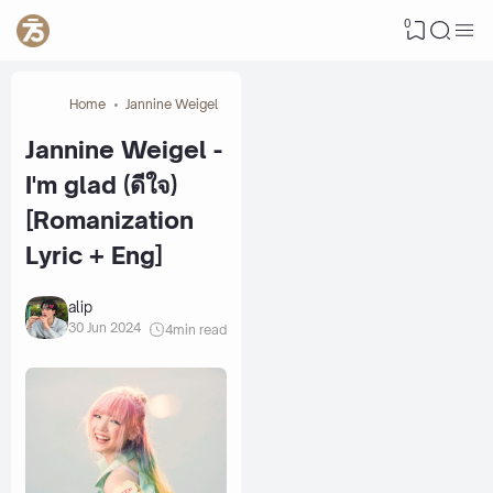
0
Home
Jannine Weigel
Jannine Weigel -
I'm glad (ดีใจ)
[Romanization
Lyric + Eng]
alip
30 Jun 2024
4
min read