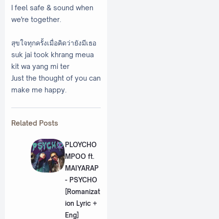
I feel safe & sound when
we're together.
สุขใจทุกครั้งเมื่อคิดว่ายังมีเธอ
suk jai took khrang meua
kit wa yang mi ter
Just the thought of you can
make me happy.
Related Posts
PLOYCHO
MPOO ft.
MAIYARAP
- PSYCHO
[Romanizat
ion Lyric +
Eng]