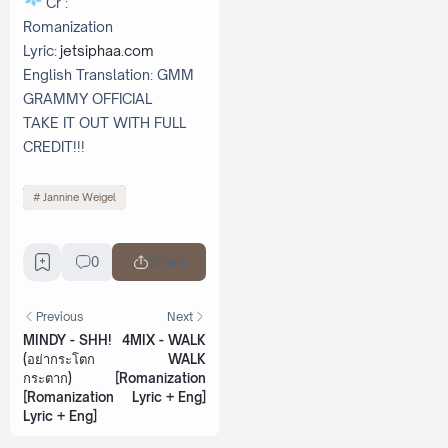
Cr :
Romanization
Lyric:
jetsiphaa.com
English Translation: GMM
GRAMMY OFFICIAL
TAKE IT OUT WITH FULL
CREDIT!!!
Jannine Weigel
0
Share
Previous
Next
MINDY - SHH!
4MIX - WALK
(อย่ากระโตก
WALK
กระตาก)
[Romanization
[Romanization
Lyric + Eng]
Lyric + Eng]