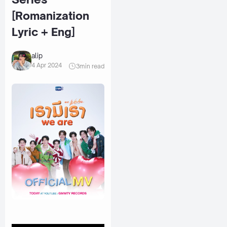
[Romanization
Lyric + Eng]
alip
4 Apr 2024
3
min read