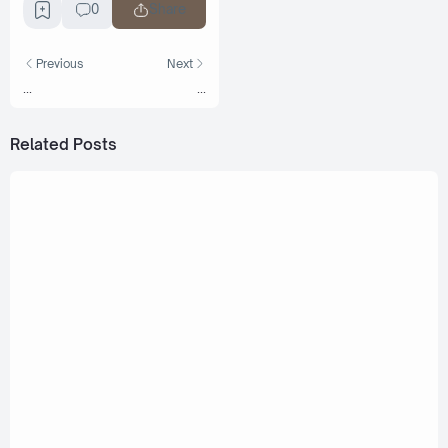
0
Share
Previous
Next
...
...
Related Posts
May 2, 2024
Aou Thanaboon, Boom Tharatorn - Jokester
(หมดมุก) Ost. We Are [Romanization Lyric +
Eng]
October 19, 2025
Winny Thanawin - Wind and Wave (สายลมกับ
เกลียวคลื่น) Ost. That Summer [Romanization
Lyric + Eng]
August 9, 2024