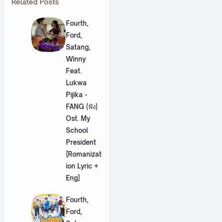
Related Posts
Fourth,
Ford,
Satang,
Winny
Feat.
Lukwa
Pijika -
FANG (ฟัง)
Ost. My
School
President
[Romanizat
ion Lyric +
Eng]
Fourth,
Ford,