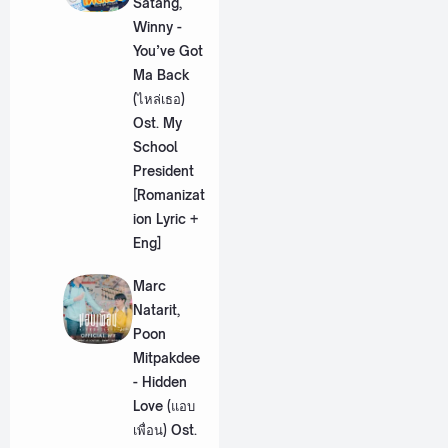
Satang,
Winny -
You’ve Got
Ma Back
(ไหล่เธอ)
Ost. My
School
President
[Romanizat
ion Lyric +
Eng]
Marc
Natarit,
Poon
Mitpakdee
- Hidden
Love (แอบ
เพื่อน) Ost.