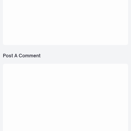
Tuesday x EL x 411 - Because Of You (เกรด 4)
[Romanization Lyric + Eng]
January 9, 2024
Tuesday x CKXCK x 411 ft. iCewa - Kiss Me
(คริสมาก) [Romanization Lyric + Eng]
Post A Comment