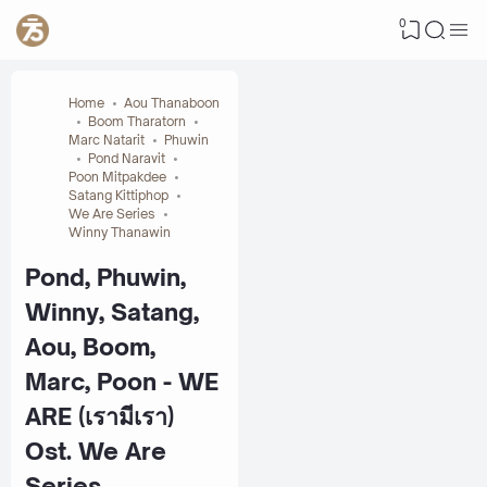
0
Home
Aou Thanaboon
Boom Tharatorn
Marc Natarit
Phuwin
Pond Naravit
Poon Mitpakdee
Satang Kittiphop
We Are Series
Winny Thanawin
Pond, Phuwin,
Winny, Satang,
Aou, Boom,
Marc, Poon - WE
ARE (เรามีเรา)
Ost. We Are
Series