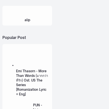
alip
Popular Post
Emi Thasorn - More
Than Words (มากกว่า
ที่รัก) Ost. US The
Series
[Romanization Lyric
+ Eng]
PUN -