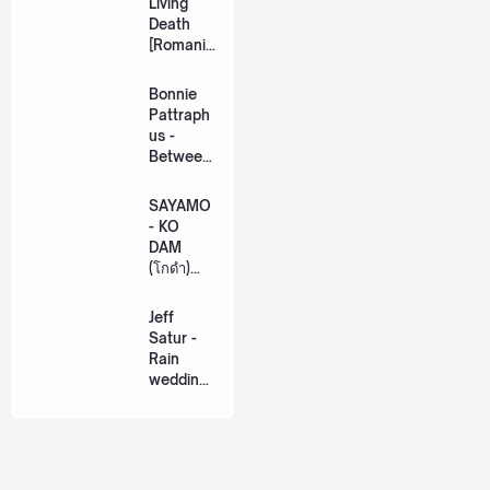
Living
Death
[Romaniz
ation
Lyric +
Bonnie
Eng]
Pattraph
us -
Between
Us Ost.
US The
SAYAMO
Series
- KO
[Romaniz
DAM
ation
(โกดำ)
Lyric +
Ost.
Eng]
Khemjira
Jeff
The
Satur -
Series
Rain
[Romaniz
wedding
ation
(เหมือน
Lyric +
วิวาห์)
Eng]
Ost. The
Paradise
of Thorns