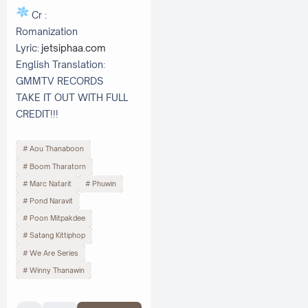
Cr :
Romanization
Lyric:
jetsiphaa.com
English Translation:
GMMTV RECORDS
TAKE IT OUT WITH FULL
CREDIT!!!
Aou Thanaboon
Boom Tharatorn
Marc Natarit
Phuwin
Pond Naravit
Poon Mitpakdee
Satang Kittiphop
We Are Series
Winny Thanawin