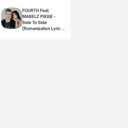
Eng]
FOURTH Feat.
MABELZ PiXXiE -
Side To Side
[Romanization Lyric +
Eng]