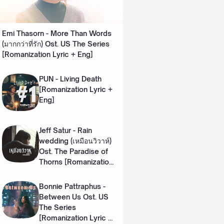
Emi Thasorn - More Than Words
(มากกว่าที่รัก) Ost. US The Series
[Romanization Lyric + Eng]
PUN - Living Death
[Romanization Lyric +
Eng]
Jeff Satur - Rain
wedding (เหมือนวิวาห์)
Ost. The Paradise of
Thorns [Romanization
Lyric + Eng]
Bonnie Pattraphus -
Between Us Ost. US
The Series
[Romanization Lyric +