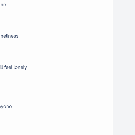
one
oneliness
ll feel lonely
nyone