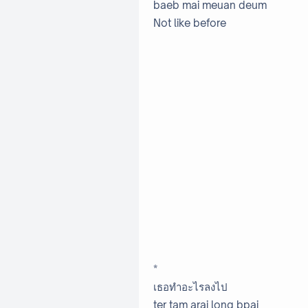
baeb mai meuan deum
Not like before
*
เธอทำอะไรลงไป
ter tam arai long bpai