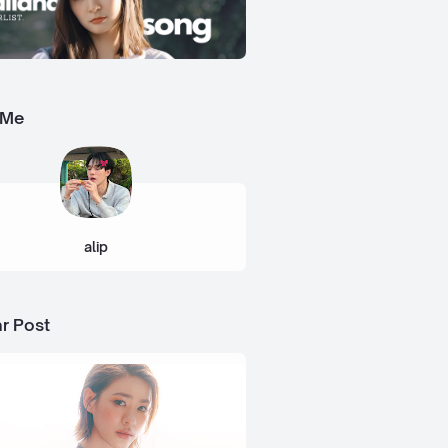
 Me
alip
r Post