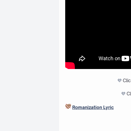
💜
Cli
💜
Cl
Romanization Lyric