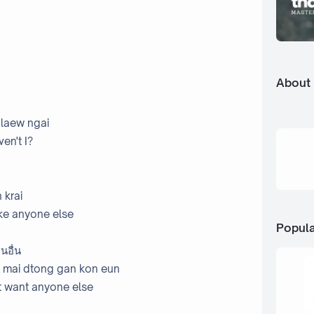
About
 laew ngai
en't I?
 krai
ike anyone else
Popula
นอื่น
 mai dtong gan kon eun
't want anyone else