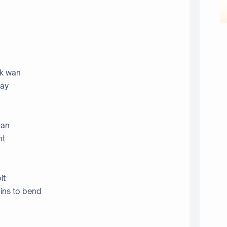
ok wan
day
kan
nt
it
gins to bend