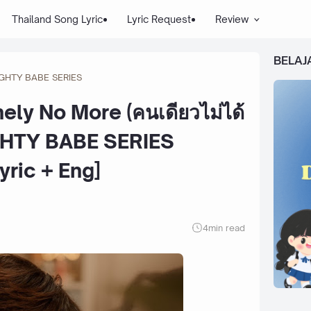
Thailand Song Lyric
Lyric Request
Review
BELAJ
GHTY BABE SERIES
nely No More (คนเดียวไม่ได้
GHTY BABE SERIES
yric + Eng]
4
min read