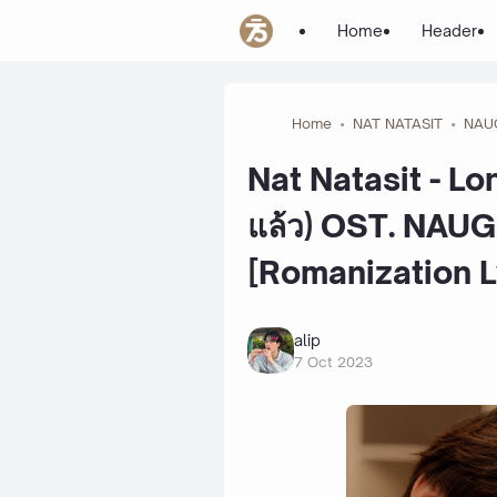
Home
Header
Home
NAT NATASIT
NAU
Nat Natasit - Lo
แล้ว) OST. NAU
[Romanization L
alip
7 Oct 2023