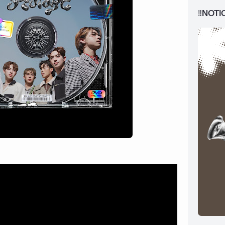
‼️NOTI