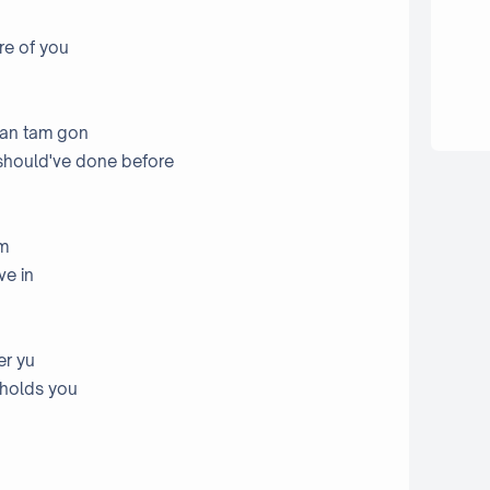
re of you
uan tam gon
 should've done before
om
ve in
er yu
l holds you