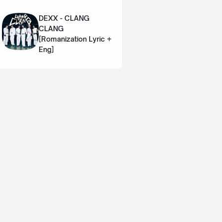
Eng]
DEXX - CLANG
CLANG
[Romanization Lyric +
Eng]