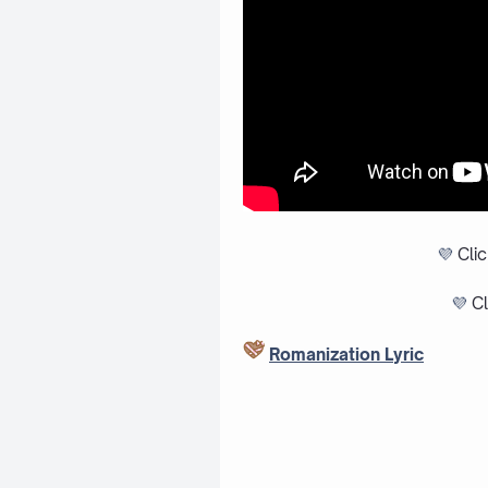
💜
Cli
💜
Cl
Romanization Lyric