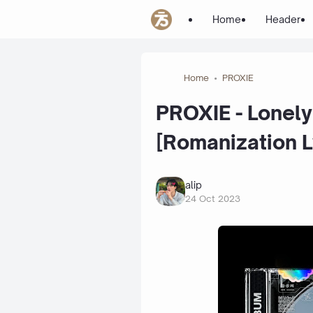
Home
Header
Home
PROXIE
PROXIE - Lonely B
[Romanization L
alip
24 Oct 2023