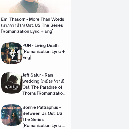
Emi Thasorn - More Than Words
(มากกว่าที่รัก) Ost. US The Series
[Romanization Lyric + Eng]
PUN - Living Death
[Romanization Lyric +
Eng]
Jeff Satur - Rain
wedding (เหมือนวิวาห์)
Ost. The Paradise of
Thorns [Romanization
Lyric + Eng]
Bonnie Pattraphus -
Between Us Ost. US
The Series
[Romanization Lyric +