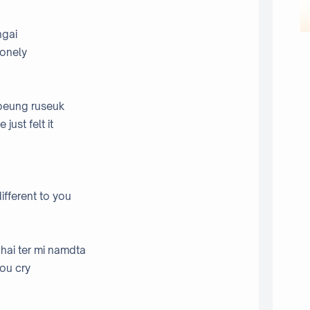
ngai
lonely
 peung ruseuk
just felt it
ifferent to you
ai ter mi namdta
you cry