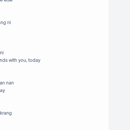
ang ni
ni
ds with you, today
wan nan
day
 krang