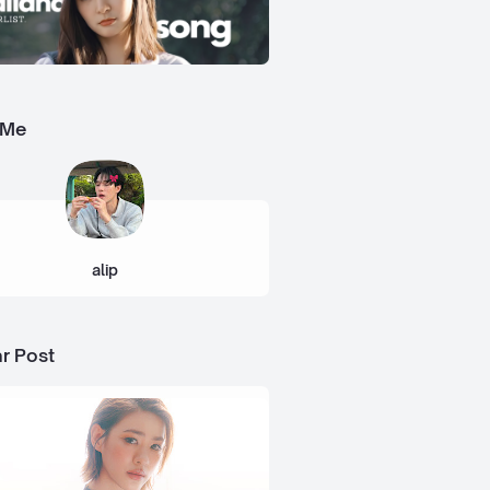
 Me
alip
r Post