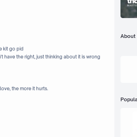
About
e kit go pid
t have the right, just thinking about it is wrong
love, the more it hurts.
Popula