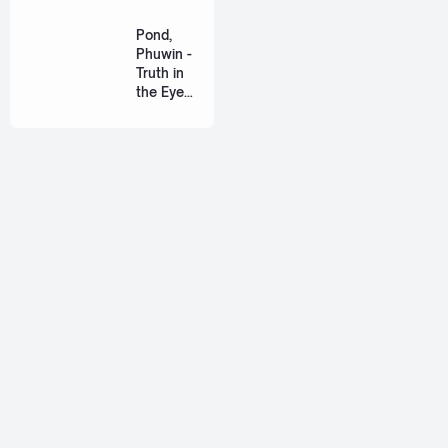
(เหมือน
วิวาห์)
Pond,
Ost. The
Phuwin -
Paradise
Truth in
of Thorns
the Eyes
[Romaniz
(แค่ในวัน
ation
นั้น) Ost.
Lyric +
We Are
Eng]
[Romaniz
ation
Lyric +
Eng]
About
Jetsiphaa is a personal blog that ran by me, myself, Alif. I
love to share about thai songs, reviews, and some tutorials.