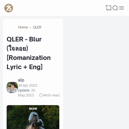
0
Home
QLER
QLER - Blur
(ใจลอย)
[Romanization
Lyric + Eng]
alip
28 Apr 2023
Update:
20
May 2023
4
min read