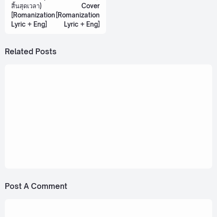
สิ้นสุดเวลา)
Cover
[Romanization
[Romanization
Lyric + Eng]
Lyric + Eng]
Related Posts
October 5, 2023
QLER - ALICE [Romanization Lyric + Eng]
March 4, 2024
QLER - Replaced (แบบที่ฉันเคยทำ)
[Romanization Lyric + Eng]
Post A Comment