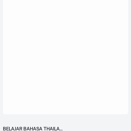
BELAJAR BAHASA THAILAND DARI 0!