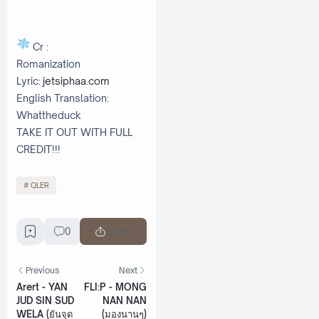
Cr :
Romanization
Lyric:
jetsiphaa.com
English Translation:
Whattheduck
TAKE IT OUT WITH FULL
CREDIT!!!
QLER
0
Share
Previous
Next
Arert - YAN
FLI:P - MONG
JUD SIN SUD
NAN NAN
WELA (ยันจุด
(มองนานๆ)