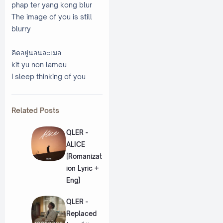
phap ter yang kong blur
The image of you is still
blurry
คิดอยู่นอนละเมอ
kit yu non lameu
I sleep thinking of you
Related Posts
QLER -
ALICE
[Romanizat
ion Lyric +
Eng]
QLER -
Replaced