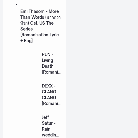
Emi Thasorn - More
Than Words (มากกว่า
ที่รัก) Ost. US The
Series
[Romanization Lyric
+ Eng]
PUN -
Living
Death
[Romaniz
ation
Lyric +
DEXX -
Eng]
CLANG
CLANG
[Romaniz
ation
Lyric +
Jeff
Eng]
Satur -
Rain
wedding