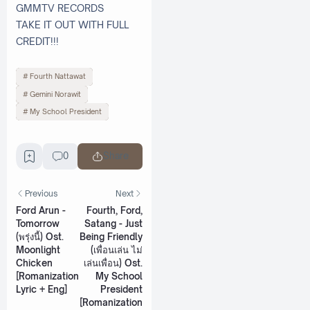
GMMTV RECORDS
TAKE IT OUT WITH FULL
CREDIT!!!
Fourth Nattawat
Gemini Norawit
My School President
0
Share
Previous
Next
Ford Arun -
Fourth, Ford,
Tomorrow
Satang - Just
(พรุ่งนี้) Ost.
Being Friendly
Moonlight
(เพื่อนเล่น ไม่
Chicken
เล่นเพื่อน) Ost.
[Romanization
My School
Lyric + Eng]
President
[Romanization