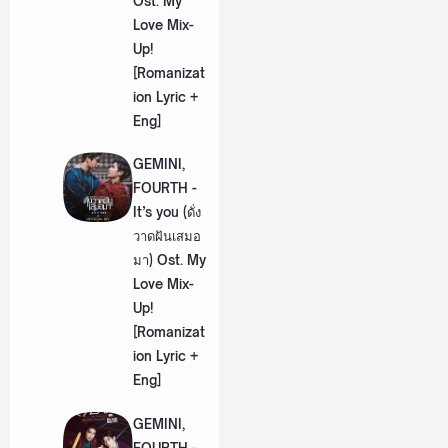
Ost. My
Love Mix-
Up!
[Romanizat
ion Lyric +
Eng]
GEMINI,
FOURTH -
It’s you (ดั่ง
วาดฝันเสมอ
มา) Ost. My
Love Mix-
Up!
[Romanizat
ion Lyric +
Eng]
GEMINI,
FOURTH -