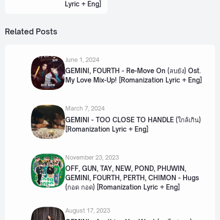
Lyric + Eng]
Related Posts
June 1, 2024
GEMINI, FOURTH - Re-Move On (ลบยัง) Ost.
My Love Mix-Up! [Romanization Lyric + Eng]
March 7, 2024
GEMINI - TOO CLOSE TO HANDLE (ใกล้เกิน)
[Romanization Lyric + Eng]
November 23, 2023
OFF, GUN, TAY, NEW, POND, PHUWIN,
GEMINI, FOURTH, PERTH, CHIMON - Hugs
(กอด กอด) [Romanization Lyric + Eng]
August 17, 2023