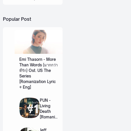
Popular Post
Emi Thasorn - More
Than Words (มากกว่า
ที่รัก) Ost. US The
Series
[Romanization Lyric
+ Eng]
PUN -
Living
Death
[Romaniz
ation
Lyric +
Jeff