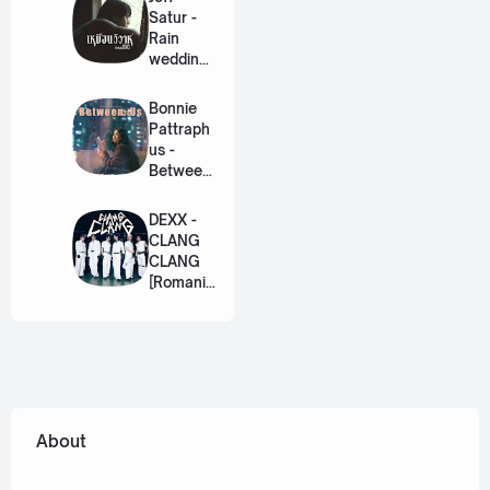
Eng]
Satur -
Rain
wedding
(เหมือน
วิวาห์)
Bonnie
Ost. The
Pattraph
Paradise
us -
of Thorns
Between
[Romaniz
Us Ost.
ation
US The
DEXX -
Lyric +
Series
CLANG
Eng]
[Romaniz
CLANG
ation
[Romaniz
Lyric +
ation
Eng]
Lyric +
Eng]
About