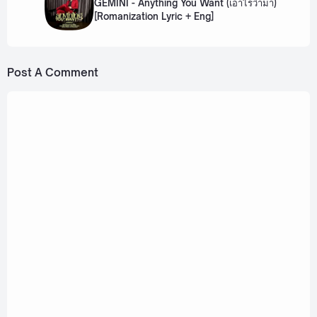
GEMINI - Anything You Want (เอาไรว่ามา)
[Romanization Lyric + Eng]
Post A Comment