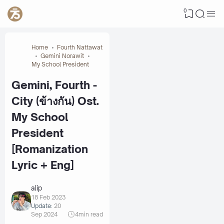
0
Home
Fourth Nattawat
Gemini Norawit
My School President
Gemini, Fourth -
City (ข้างกัน) Ost.
My School
President
[Romanization
Lyric + Eng]
alip
18 Feb 2023
Update:
20
Sep 2024
4
min read