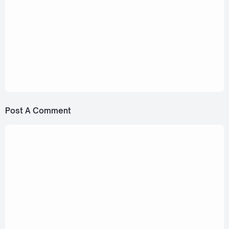
July 13, 2022
MEAN ft. PUN - Just Give Up (แพ้ก็แค่พอ)
[Romanization Lyric + Eng]
September 5, 2023
MEAN - imu (ความคิดถึงทำงานหนัก)
[Romanization Lyric + Eng]
Post A Comment