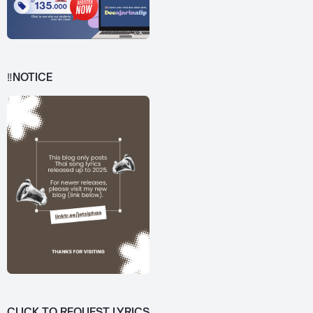
‼️NOTICE
CLICK TO REQUEST LYRICS