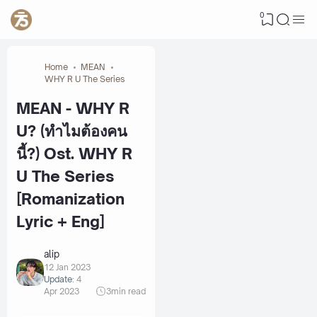
0
Home
MEAN
WHY R U The Series
MEAN - WHY R
U? (ทำไมต้องคน
นี้?) Ost. WHY R
U The Series
[Romanization
Lyric + Eng]
alip
12 Jan 2023
Update:
4
Apr 2023
3
min read