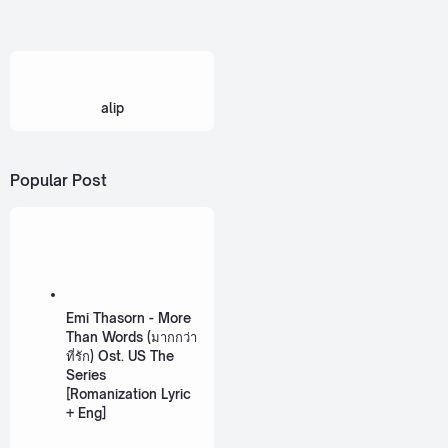
alip
Popular Post
Emi Thasorn - More
Than Words (มากกว่า
ที่รัก) Ost. US The
Series
[Romanization Lyric
+ Eng]