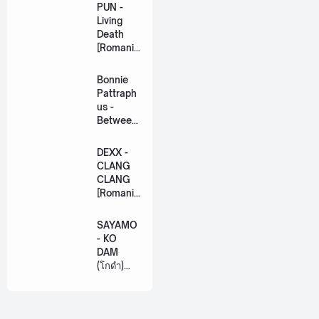
PUN -
Living
Death
[Romaniz
ation
Lyric +
Bonnie
Eng]
Pattraph
us -
Between
Us Ost.
US The
DEXX -
Series
CLANG
[Romaniz
CLANG
ation
[Romaniz
Lyric +
ation
Eng]
Lyric +
SAYAMO
Eng]
- KO
DAM
(โกดำ)
Ost.
Khemjira
The