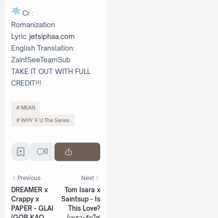
Cr :
Romanization
Lyric:
jetsiphaa.com
English Translation:
ZaintSeeTeamSub
TAKE IT OUT WITH FULL
CREDIT!!!
MEAN
WHY R U The Series
0
Share
Previous
Next
DREAMER x
Tom Isara x
Crappy x
Saintsup - Is
PAPER - GLAI
This Love?
(GOR KAO
(เพราะรักใช่