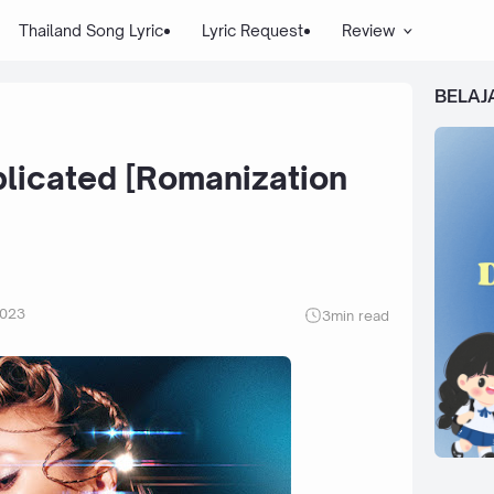
Thailand Song Lyric
Lyric Request
Review
BELAJ
icated [Romanization
2023
3
min read