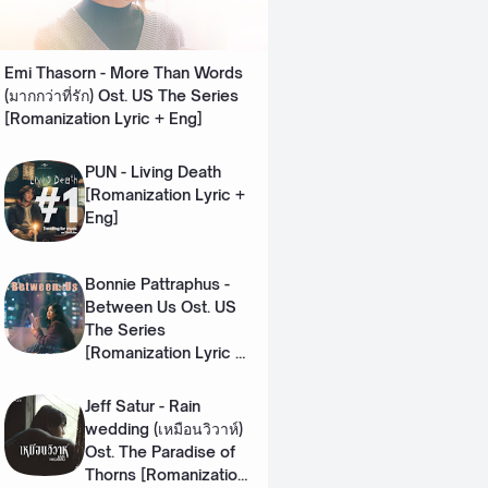
Emi Thasorn - More Than Words
(มากกว่าที่รัก) Ost. US The Series
[Romanization Lyric + Eng]
PUN - Living Death
[Romanization Lyric +
Eng]
Bonnie Pattraphus -
Between Us Ost. US
The Series
[Romanization Lyric +
Eng]
Jeff Satur - Rain
wedding (เหมือนวิวาห์)
Ost. The Paradise of
Thorns [Romanization