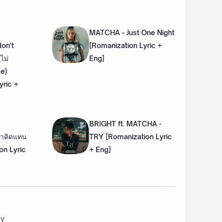
MATCHA - Just One Night
on't
[Romanization Lyric +
ไม่
Eng]
ve)
yric +
BRIGHT ft. MATCHA -
่าคิดแทน
TRY [Romanization Lyric
on Lyric
+ Eng]
ay