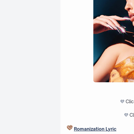
💜
Cli
💜
Cl
Romanization Lyric