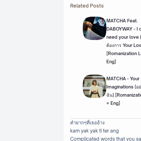
Related Posts
MATCHA Feat.
DABOYWAY - I d
need your love (
ต้องการ Your Lo
[Romanization L
Eng]
MATCHA - Your
Imaginations (อย
ฉัน) [Romanizati
+ Eng]
คำยากๆที่เธออ้าง
kam yak yak ti ter ang
Complicated words that you s