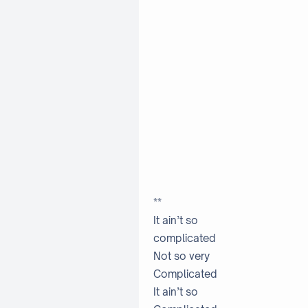
**
It ain’t so
complicated
Not so very
Complicated
It ain’t so