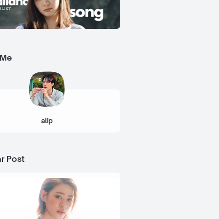
 Me
alip
r Post