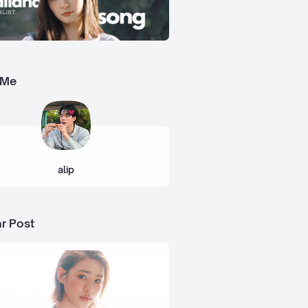
 Me
alip
r Post