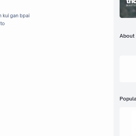
 kui gan bpai
 to
About
Popula