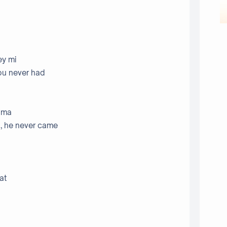
ey mi
ou never had
y ma
, he never came
at