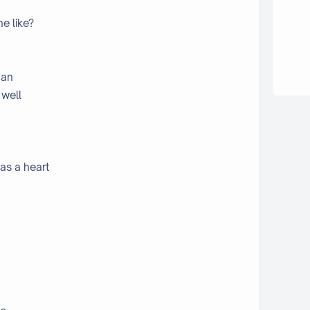
e like?
gan
 well
as a heart