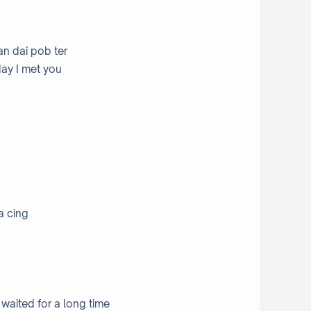
an dai pob ter
day I met you
a cing
waited for a long time