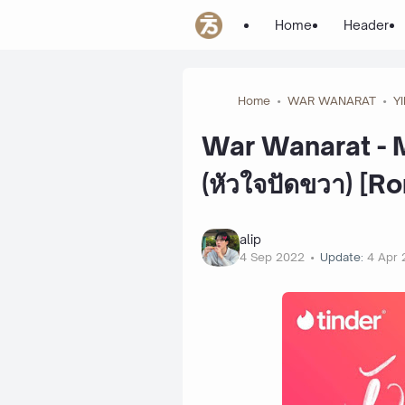
Home
Header
Home
WAR WANARAT
Y
War Wanarat - 
(หัวใจปัดขวา) [R
alip
4 Sep 2022
Update:
4 Apr