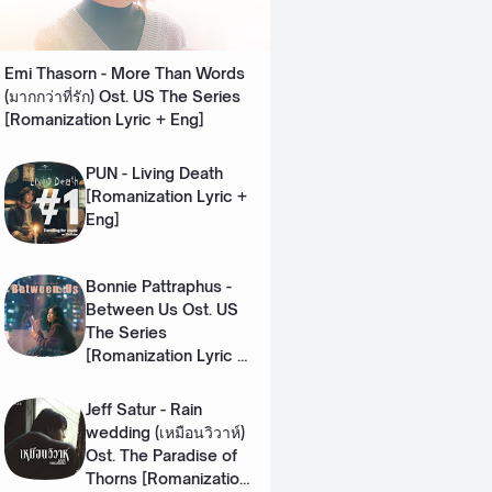
Emi Thasorn - More Than Words
(มากกว่าที่รัก) Ost. US The Series
[Romanization Lyric + Eng]
PUN - Living Death
[Romanization Lyric +
Eng]
Bonnie Pattraphus -
Between Us Ost. US
The Series
[Romanization Lyric +
Eng]
Jeff Satur - Rain
wedding (เหมือนวิวาห์)
Ost. The Paradise of
Thorns [Romanization