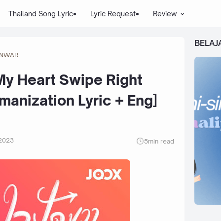
Thailand Song Lyric
Lyric Request
Review
BELAJ
INWAR
My Heart Swipe Right
omanization Lyric + Eng]
 2023
5
min read