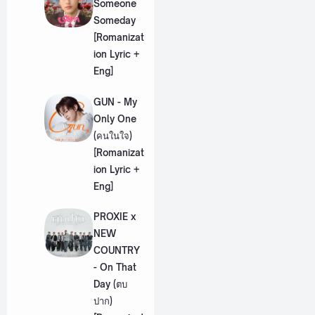
Someone
Someday
[Romanizat
ion Lyric +
Eng]
GUN - My
Only One
(คนในใจ)
[Romanizat
ion Lyric +
Eng]
PROXIE x
NEW
COUNTRY
- On That
Day (ตบ
ปาก)