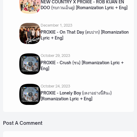
NEW COUNTRY X PROXIE - ROB KUAN EN
DOO (รบกวนเอ็นดู) [Romanization Lyric + Eng]
December 1, 2023
PROXIE - On That Day (ตบปาก) [Romanization
Lyric + Eng]
October 29, 2023
PROXIE - Crush (ชน) [Romanization Lyric +
Eng]
October 24, 2023
PROXIE - Lonely Boy (เหงาอย่างนี้สินะ)
[Romanization Lyric + Eng]
Post A Comment