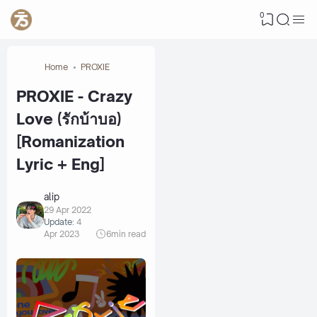
0
Home
PROXIE
PROXIE - Crazy
Love (รักบ้าบอ)
[Romanization
Lyric + Eng]
alip
29 Apr 2022
Update:
4
Apr 2023
6
min read