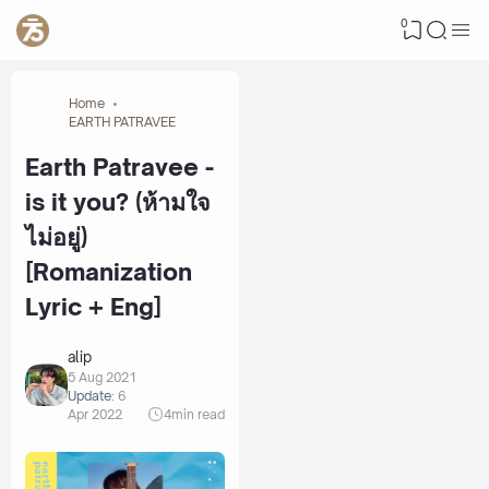
0
Home
EARTH PATRAVEE
Earth Patravee -
is it you? (ห้ามใจ
ไม่อยู่)
[Romanization
Lyric + Eng]
alip
5 Aug 2021
Update:
6
Apr 2022
4
min read