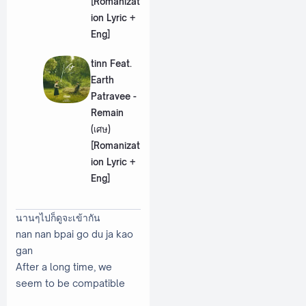
[Romanizat
ion Lyric +
Eng]
tinn Feat.
Earth
Patravee -
Remain
(เศษ)
[Romanizat
ion Lyric +
Eng]
นานๆไปก็ดูจะเข้ากัน
nan nan bpai go du ja kao
gan
After a long time, we
seem to be compatible