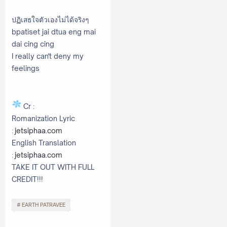
ปฏิเสธใจตัวเองไม่ได้จริงๆ
bpatiset jai dtua eng mai
dai cing cing
I really can't deny my
feelings
Cr :
Romanization Lyric
:
jetsiphaa.com
English Translation
:
jetsiphaa.com
TAKE IT OUT WITH FULL
CREDIT!!!
EARTH PATRAVEE