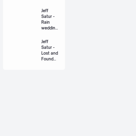
Us Ost.
US The
Jeff
Series
Satur -
[Romaniz
Rain
ation
wedding
Lyric +
(เหมือน
Eng]
วิวาห์)
Jeff
Ost. The
Satur -
Paradise
Lost and
of Thorns
Found
[Romaniz
(ฉันก่อน
ation
เจอเธอ)
Lyric +
[Romaniz
Eng]
ation
Lyric +
Eng]
About