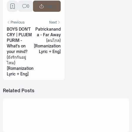
0
Share
Previous
Next
BOYS DON'T
Patrickanand
CRY | PLUEM
a - Far Away
PURIM -
(คนไกล)
What's on
[Romanization
your mind?
Lyric + Eng]
(ยังรักกันอยู่
ไหม)
[Romanization
Lyric + Eng]
Related Posts
December 5, 2022
tinn Feat. Earth Patravee - Remain (เศษ)
[Romanization Lyric + Eng]