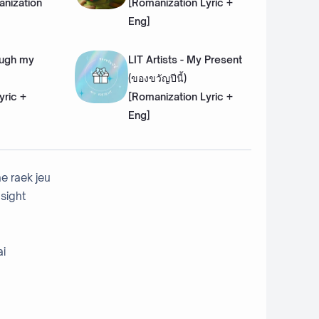
nization
[Romanization Lyric +
Eng]
ough my
LIT Artists - My Present
(ของขวัญปีนี้)
yric +
[Romanization Lyric +
Eng]
e raek jeu
 sight
ai