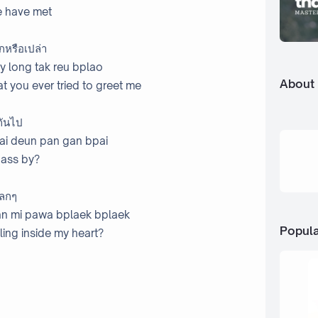
e have met
กหรือเปล่า
ey long tak reu bplao
About
t you ever tried to greet me
กันไป
ai deun pan gan bpai
pass by?
ปลกๆ
an mi pawa bplaek bplaek
Popula
ling inside my heart?