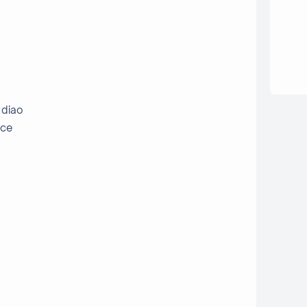
 diao
nce