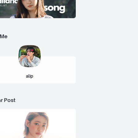
 Me
alip
r Post