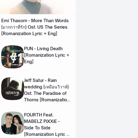
Emi Thasorn - More Than Words
(มากกว่าที่รัก) Ost. US The Series
[Romanization Lyric + Eng]
PUN - Living Death
[Romanization Lyric +
Eng]
Jeff Satur - Rain
wedding (เหมือนวิวาห์)
Ost. The Paradise of
Thorns [Romanization
Lyric + Eng]
FOURTH Feat.
MABELZ PiXXiE -
Side To Side
[Romanization Lyric +