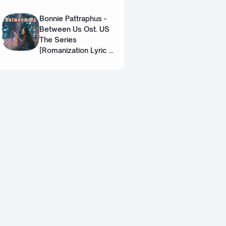
Eng]
Bonnie Pattraphus -
Between Us Ost. US
The Series
[Romanization Lyric +
Eng]