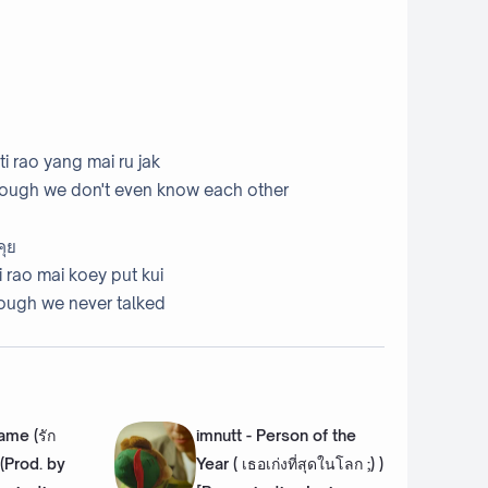
ก
i rao yang mai ru jak
hough we don't even know each other
คุย
i rao mai koey put kui
ough we never talked
me (รัก
imnutt - Person of the
 (Prod. by
Year ( เธอเก่งที่สุดในโลก ;) )