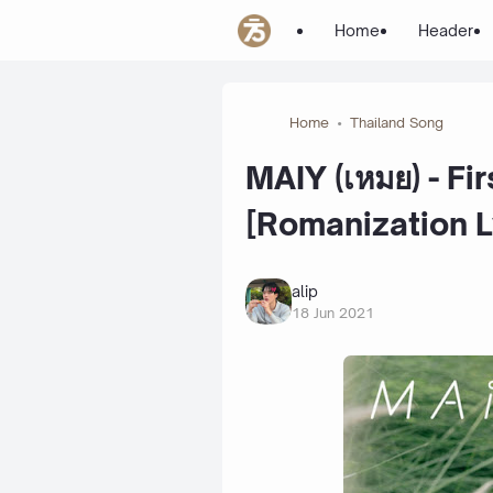
Home
Header
Home
Thailand Song
MAIY (เหมย) - First
[Romanization L
alip
18 Jun 2021