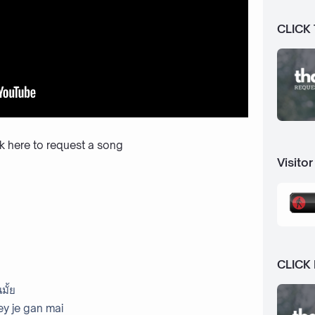
CLICK
ck here to request a song
Visitor
CLICK
มั้ย
ey je gan mai