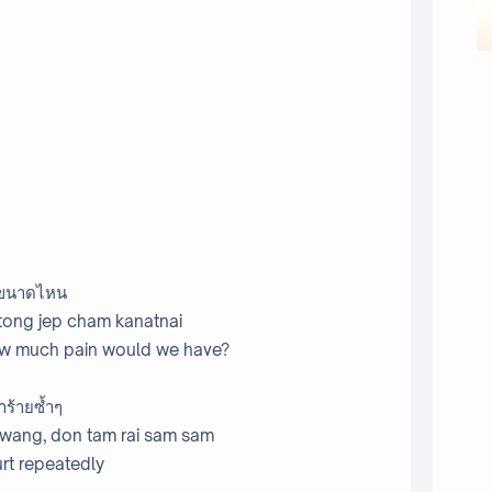
้ำขนาดไหน
 dtong jep cham kanatnai
ow much pain would we have?
ำร้ายซ้ำๆ
twang, don tam rai sam sam
rt repeatedly