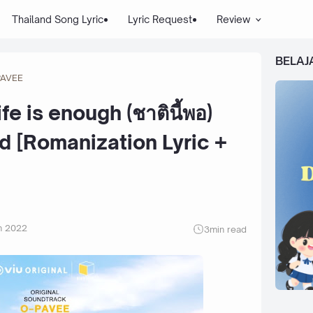
Thailand Song Lyric
Lyric Request
Review
BELAJ
PAVEE
e is enough (ชาตินี้พอ)
nd [Romanization Lyric +
n 2022
3
min read