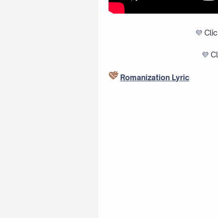
💜
Cli
💜
Cl
Romanization Lyric