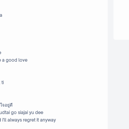
ma
e
ve a good love
ti
ใจอยู่ดี
udtai go siajai yu dee
 i'll always regret it anyway