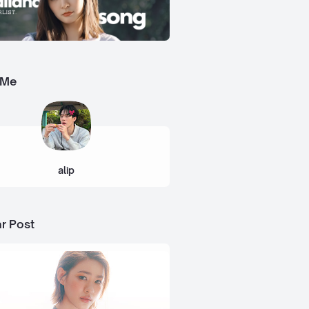
 Me
alip
r Post