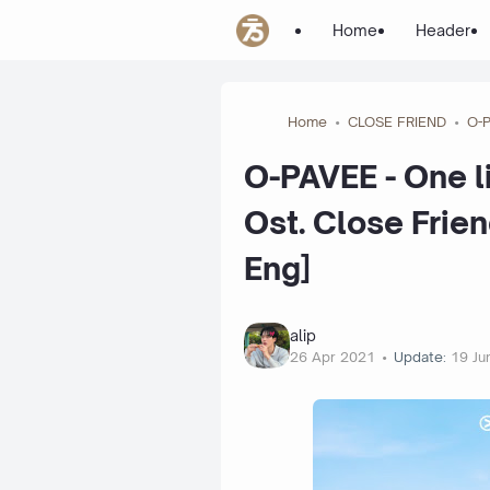
Home
Header
Home
CLOSE FRIEND
O-
O-PAVEE - One lif
Ost. Close Frie
Eng]
alip
26 Apr 2021
Update:
19 Ju