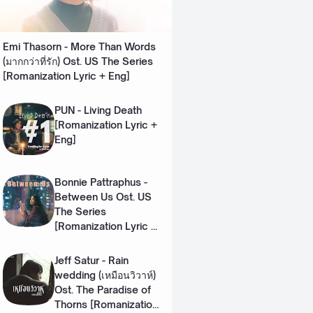
Emi Thasorn - More Than Words
(มากกว่าที่รัก) Ost. US The Series
[Romanization Lyric + Eng]
PUN - Living Death
[Romanization Lyric +
Eng]
Bonnie Pattraphus -
Between Us Ost. US
The Series
[Romanization Lyric +
Eng]
Jeff Satur - Rain
wedding (เหมือนวิวาห์)
Ost. The Paradise of
Thorns [Romanization