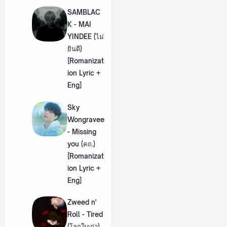
SAMBLAC
K - MAI
YINDEE (ไม่
ยินดี)
[Romanizat
ion Lyric +
Eng]
Sky
Wongravee
- Missing
you (คถ.)
[Romanizat
ion Lyric +
Eng]
Zweed n'
Roll - Tired
(โลกใบเก่า)