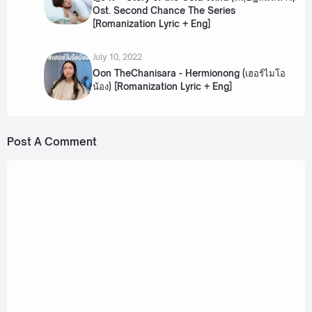
Ost. Second Chance The Series
[Romanization Lyric + Eng]
July 10, 2022
Oon TheChanisara - Hermionong (เฮอร์ไมโอ
น้อง) [Romanization Lyric + Eng]
Post A Comment