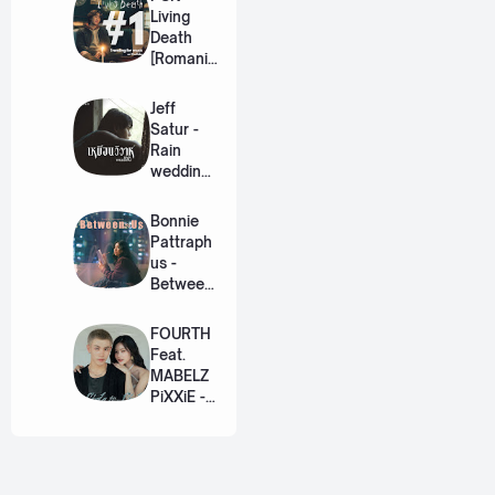
Living
Death
[Romaniz
ation
Lyric +
Jeff
Eng]
Satur -
Rain
wedding
(เหมือน
วิวาห์)
Bonnie
Ost. The
Pattraph
Paradise
us -
of Thorns
Between
[Romaniz
Us Ost.
ation
US The
FOURTH
Lyric +
Series
Feat.
Eng]
[Romaniz
MABELZ
ation
PiXXiE -
Lyric +
Side To
Eng]
Side
[Romaniz
ation