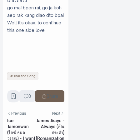
เดียวต่อไป
go mai bpen rai, go ja koh
aep rak kang diao dto bpai
Well it's okay, to continue
this one side love
Thailand Song
0
Share
Previous
Next
Ice
James Jirayu -
Tamonwan
Always (เป็น
(ไอซ์ ธมล
ประจำ)
วรรณ) - I want
[Romanization