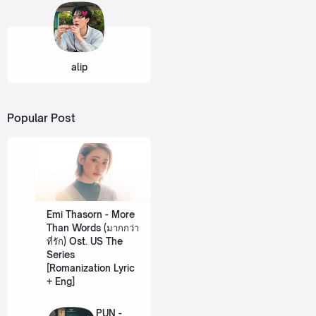
alip
Popular Post
Emi Thasorn - More
Than Words (มากกว่า
ที่รัก) Ost. US The
Series
[Romanization Lyric
+ Eng]
PUN -