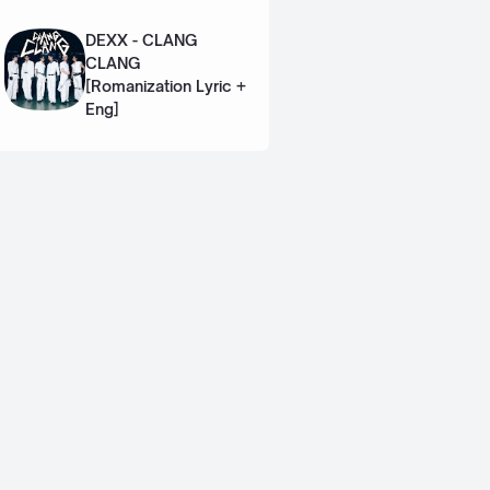
Eng]
DEXX - CLANG
CLANG
[Romanization Lyric +
Eng]