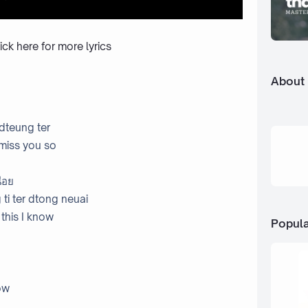
ick here
for more lyrics
About
idteung ter
d miss you so
ื่อย
ti ter dtong neuai
this I know
Popula
low