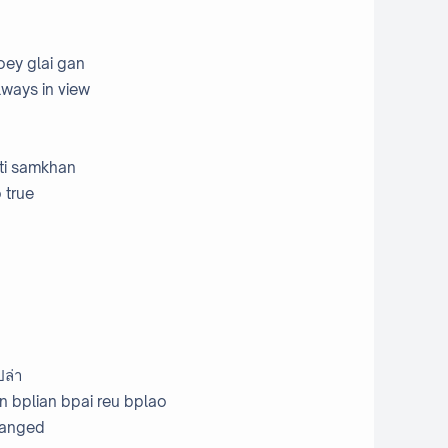
koey glai gan
lways in view
 ti samkhan
 true
ปล่า
 bplian bpai reu bplao
changed