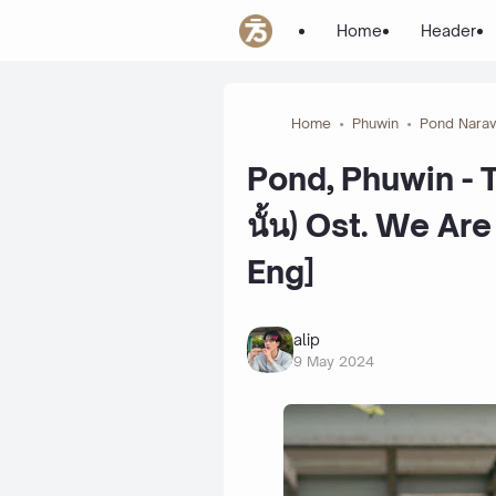
Home
Header
Home
Phuwin
Pond Narav
Pond, Phuwin - T
นั้น) Ost. We Ar
Eng]
alip
9 May 2024