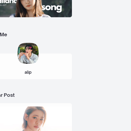
 Me
alip
r Post