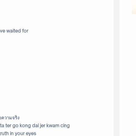
’ve waited for
จอความจริง
a ter go kong dai jer kwam cing
truth in your eyes