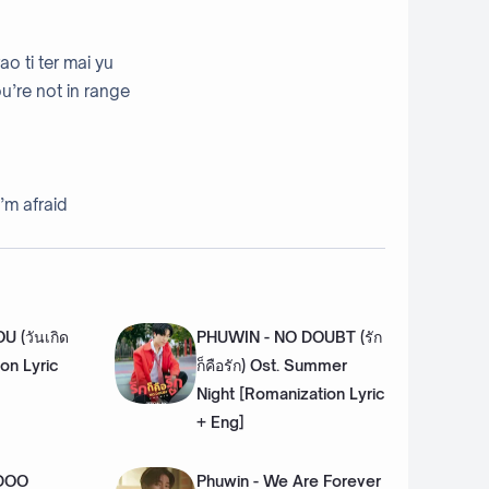
o ti ter mai yu
u’re not in range
I’m afraid
 (วันเกิด
PHUWIN - NO DOUBT (รัก
on Lyric
ก็คือรัก) Ost. Summer
Night [Romanization Lyric
+ Eng]
 DOO
Phuwin - We Are Forever