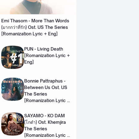
Emi Thasorn - More Than Words
(มากกว่าที่รัก) Ost. US The Series
[Romanization Lyric + Eng]
PUN - Living Death
[Romanization Lyric +
Eng]
Bonnie Pattraphus -
Between Us Ost. US
The Series
[Romanization Lyric +
Eng]
SAYAMO - KO DAM
(โกดำ) Ost. Khemjira
The Series
[Romanization Lyric +