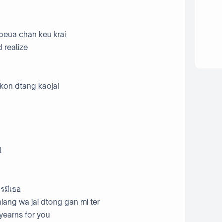
 peua chan keu krai
 realize
kon dtang kaojai
l
ารมีเธอ
iang wa jai dtong gan mi ter
 yearns for you