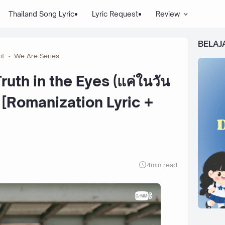
Thailand Song Lyric
Lyric Request
Review
BELAJ
it
We Are Series
ruth in the Eyes (แค่ในวัน
e [Romanization Lyric +
4
min read