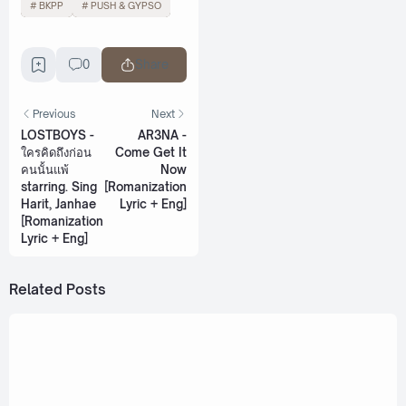
BKPP
PUSH & GYPSO
0
Share
Previous
Next
LOSTBOYS -
AR3NA -
ใครคิดถึงก่อน
Come Get It
คนนั้นแพ้
Now
starring. Sing
[Romanization
Harit, Janhae
Lyric + Eng]
[Romanization
Lyric + Eng]
Related Posts
July 2, 2021
Billkin, PP Krit - Black Sea (ทะเลสีดำ) Ost. I
promised you the moon [Romanization Lyric +
Eng]