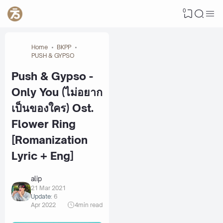
0
Home
BKPP
PUSH & GYPSO
Push & Gypso -
Only You (ไม่อยาก
เป็นของใคร) Ost.
Flower Ring
[Romanization
Lyric + Eng]
alip
21 Mar 2021
Update:
6
Apr 2022
4
min read