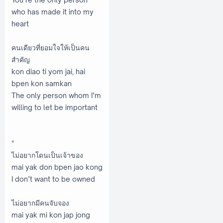
who has made it into my
heart
คนเดียวที่ยอมใจให้เป็นคน
สำคัญ
kon diao ti yom jai, hai
bpen kon samkan
The only person whom I’m
willing to let be important
*
ไม่อยากโดนเป็นเจ้าของ
mai yak don bpen jao kong
I don’t want to be owned
ไม่อยากมีคนจับจอง
mai yak mi kon jap jong