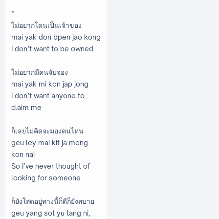
*
ไม่อยากโดนเป็นเจ้าของ
mai yak don bpen jao kong
I don’t want to be owned
ไม่อยากมีคนจับจอง
mai yak mi kon jap jong
I don’t want anyone to
claim me
ก็เลยไม่คิดจะมองคนไหน
geu ley mai kit ja mong
kon nai
So I’ve never thought of
looking for someone
ก็ยังโสดอยู่ทางนี้ก็ดีก็ยังสบาย
geu yang sot yu tang ni,