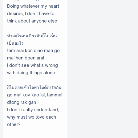
Doing whatever my heart
desires, I don’t have to
think about anyone else
ทำอะไรคนเดียวมันก็ไม่เห็น
เป็นอะไร
tam arai kon diao man go
mai hen bpen arai
I don’t see what’s wrong
with doing things alone
ก็ไม่ค่อยเข้าใจทำไมต้องรักกัน
go mai koy kao jai, tammai
dtong rak gan
I don’t really understand,
why must we love each
other?