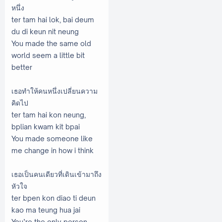
หนึ่ง
ter tam hai lok, bai deum
du di keun nit neung
You made the same old
world seem a little bit
better
เธอทำให้คนหนึ่งเปลี่ยนความ
คิดไป
ter tam hai kon neung,
bplian kwam kit bpai
You made someone like
me change in how i think
เธอเป็นคนเดียวที่เดินเข้ามาถึง
หัวใจ
ter bpen kon diao ti deun
kao ma teung hua jai
You’re the only person