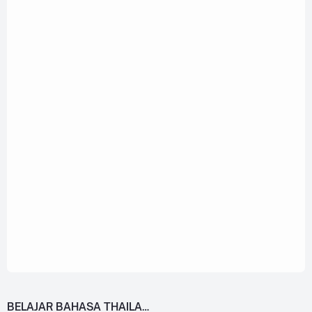
BELAJAR BAHASA THAILAND DARI 0!