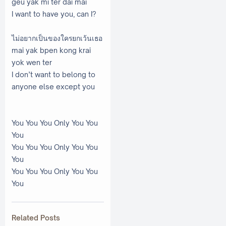
geu yak mi ter dai mai
I want to have you, can I?
ไม่อยากเป็นของใครยกเว้นเธอ
mai yak bpen kong krai
yok wen ter
I don’t want to belong to
anyone else except you
You You You Only You You
You
You You You Only You You
You
You You You Only You You
You
Related Posts