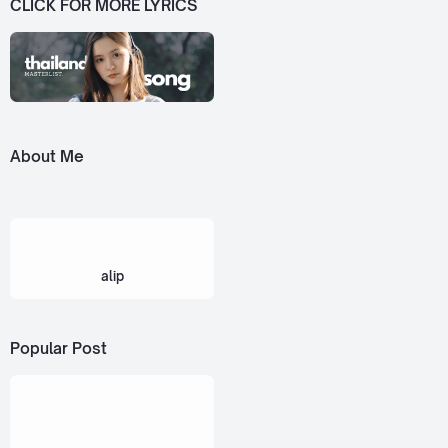
CLICK FOR MORE LYRICS
About Me
alip
Popular Post