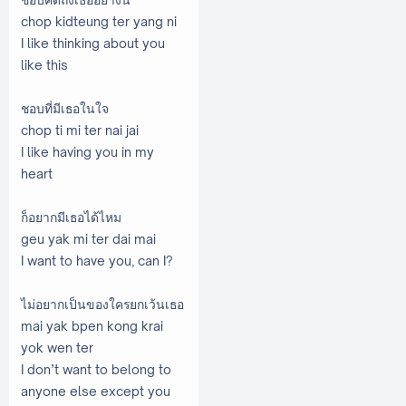
chop kidteung ter yang ni
I like thinking about you
like this
ชอบที่มีเธอในใจ
chop ti mi ter nai jai
I like having you in my
heart
ก็อยากมีเธอได้ไหม
geu yak mi ter dai mai
I want to have you, can I?
ไม่อยากเป็นของใครยกเว้นเธอ
mai yak bpen kong krai
yok wen ter
I don’t want to belong to
anyone else except you