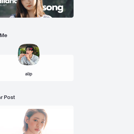
 Me
alip
r Post