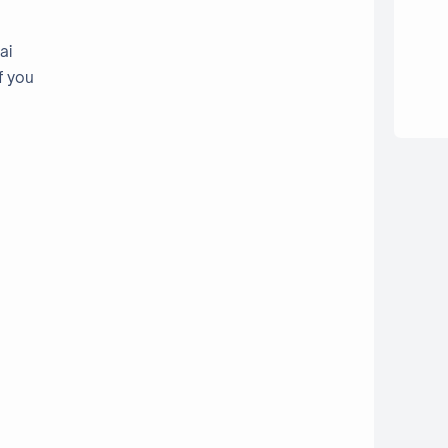
ai
f you