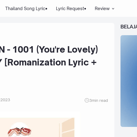
Thailand Song Lyric
Lyric Request
Review
BELAJ
- 1001 (You're Lovely)
Romanization Lyric +
 2023
3
min read