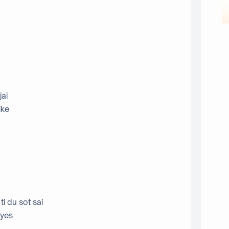
jai
ike
i du sot sai
eyes