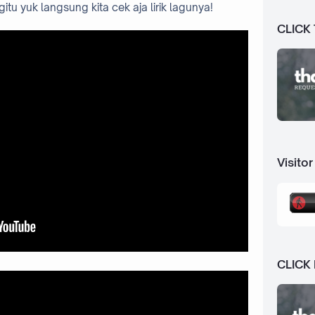
itu yuk langsung kita cek aja lirik lagunya!
CLICK
Visitor
CLICK