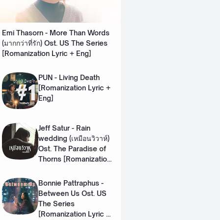
Emi Thasorn - More Than Words
(มากกว่าที่รัก) Ost. US The Series
[Romanization Lyric + Eng]
PUN - Living Death
[Romanization Lyric +
Eng]
Jeff Satur - Rain
wedding (เหมือนวิวาห์)
Ost. The Paradise of
Thorns [Romanization
Lyric + Eng]
Bonnie Pattraphus -
Between Us Ost. US
The Series
[Romanization Lyric +