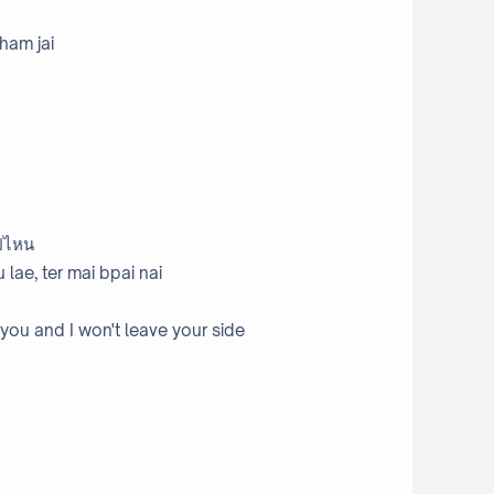
cham jai
ไปไหน
 lae, ter mai bpai nai
 you and I won't leave your side