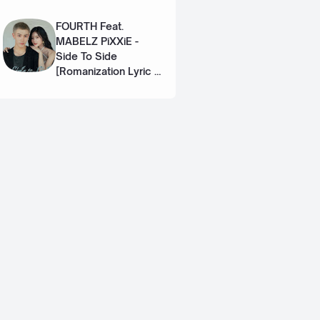
Eng]
FOURTH Feat.
MABELZ PiXXiE -
Side To Side
[Romanization Lyric +
Eng]