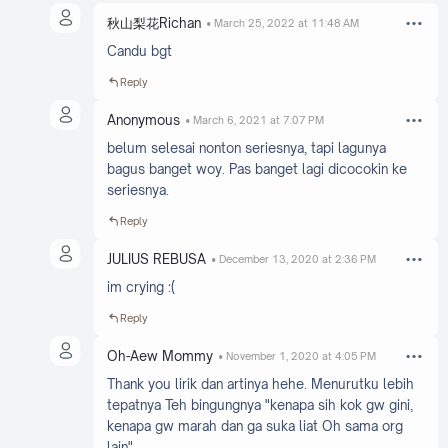
秋山梨花Richan
March 25, 2022 at 11:48 AM
Candu bgt
Reply
Anonymous
March 6, 2021 at 7:07 PM
belum selesai nonton seriesnya, tapi lagunya
bagus banget woy. Pas banget lagi dicocokin ke
seriesnya.
Reply
JULIUS REBUSA
December 13, 2020 at 2:36 PM
im crying :(
Reply
Oh-Aew Mommy
November 1, 2020 at 4:05 PM
Thank you lirik dan artinya hehe. Menurutku lebih
tepatnya Teh bingungnya "kenapa sih kok gw gini,
kenapa gw marah dan ga suka liat Oh sama org
lain"