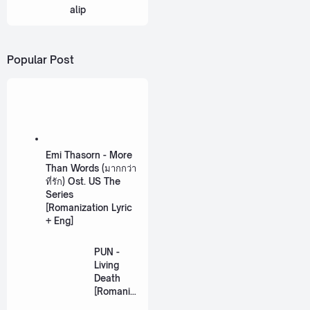
alip
Popular Post
Emi Thasorn - More
Than Words (มากกว่า
ที่รัก) Ost. US The
Series
[Romanization Lyric
+ Eng]
PUN -
Living
Death
[Romaniz
ation