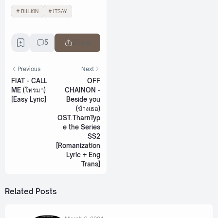
BILLKIN
ITSAY
5
Share
Previous
Next
FIAT - CALL
OFF
ME (โทรมา)
CHAINON -
[Easy Lyric]
Beside you
(ข้างเธอ)
OST.TharnTyp
e the Series
SS2
[Romanization
Lyric + Eng
Trans]
Related Posts