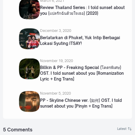
March 6, 2021
Review Thailand Series : I told sunset about
you (แปลรักฉันด้วยใจเธอ) (2020)
December 3, 2020
Berlatarkan di Phuket, Yuk Intip Berbagai
Lokasi Syuting ITSAY!
November 19, 2020
Billkin & PP - Freaking Special (โคตรพิเศษ)
OST. I told sunset about you [Romanization
Lyric + Eng Trans]
November 5, 2020
PP - Skyline Chinese ver. (如何) OST. I told
sunset about you [Pinyin + Eng Trans]
5 Comments