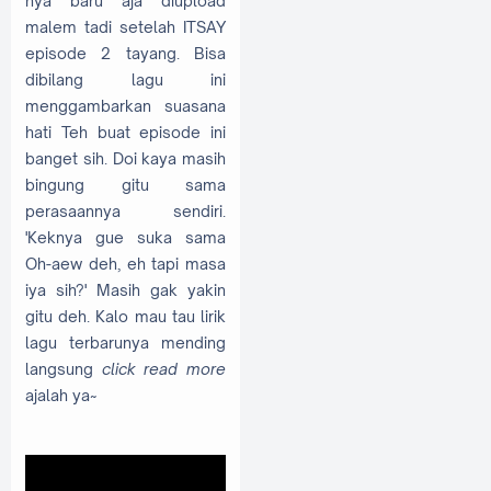
nya baru aja diupload
malem tadi setelah ITSAY
episode 2 tayang. Bisa
dibilang lagu ini
menggambarkan suasana
hati Teh buat episode ini
banget sih. Doi kaya masih
bingung gitu sama
perasaannya sendiri.
'Keknya gue suka sama
Oh-aew deh, eh tapi masa
iya sih?' Masih gak yakin
gitu deh. Kalo mau tau lirik
lagu terbarunya mending
langsung
click read more
ajalah ya~