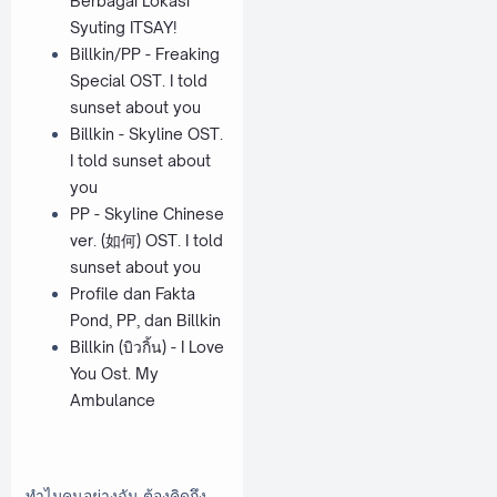
Berbagai Lokasi
Syuting ITSAY!
Billkin/PP - Freaking
Special OST. I told
sunset about you
Billkin - Skyline OST.
I told sunset about
you
PP - Skyline Chinese
ver. (如何) OST. I told
sunset about you
Profile dan Fakta
Pond, PP, dan Billkin
Billkin (บิวกิ้น) - I Love
You Ost. My
Ambulance
ทำไมคนอย่างฉัน ต้องคิดถึง