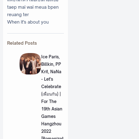
taep mai wai meua bpen
reuang ter
When it's about you
Related Posts
Ice Paris,
Billkin, PP
Krit, NaNa
- Let's
Celebrate
(เพื่อนกัน) |
For The
19th Asian
Games
Hangzhou
2022
[Romanizat