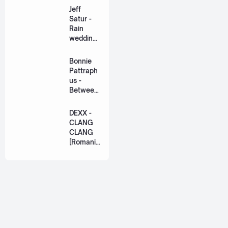
Lyric +
Jeff
Eng]
Satur -
Rain
wedding
(เหมือน
วิวาห์)
Bonnie
Ost. The
Pattraph
Paradise
us -
of Thorns
Between
[Romaniz
Us Ost.
ation
US The
DEXX -
Lyric +
Series
CLANG
Eng]
[Romaniz
CLANG
ation
[Romaniz
Lyric +
ation
Eng]
Lyric +
Eng]