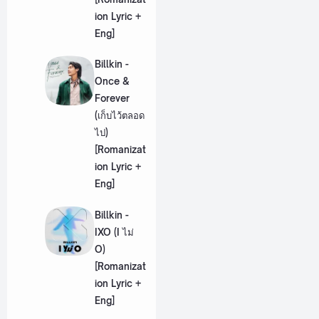
ion Lyric +
Eng]
Billkin -
Once &
Forever
(เก็บไว้ตลอด
ไป)
[Romanizat
ion Lyric +
Eng]
Billkin -
IXO (I ไม่
O)
[Romanizat
ion Lyric +
Eng]