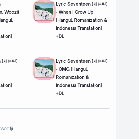
n
Lyric Seventeen (세븐틴)
n, Woozi)
- When I Grow Up
Hangul,
[Hangul, Romanization &
Indonesia Translation]
ation]
+DL
en (세븐틴)
Lyric Seventeen (세븐틴)
- OMG [Hangul,
Romanization &
ation]
Indonesia Translation]
+DL
seotji