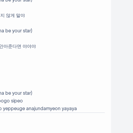
지 않게 말야
a be your star)
 안아준다면 야야야
a be your star)
bogo sipeo
o yeppeuge anajundamyeon yayaya