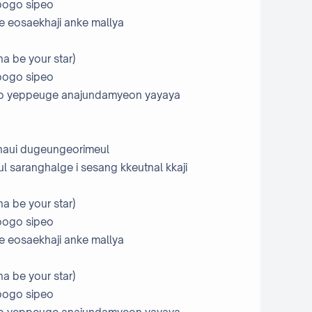
bogo sipeo
 eosaekhaji anke mallya
a be your star)
bogo sipeo
o yeppeuge anajundamyeon yayaya
 naui dugeungeorimeul
 saranghalge i sesang kkeutnal kkaji
a be your star)
bogo sipeo
 eosaekhaji anke mallya
a be your star)
bogo sipeo