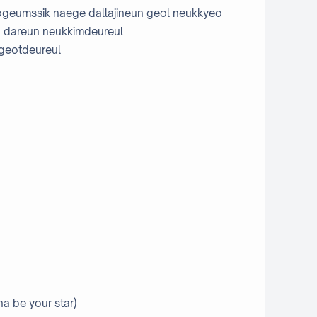
ogeumssik naege dallajineun geol neukkyeo
o dareun neukkimdeureul
 geotdeureul
a be your star)