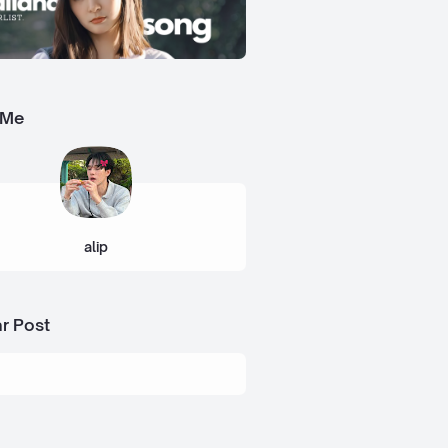
 Me
alip
r Post