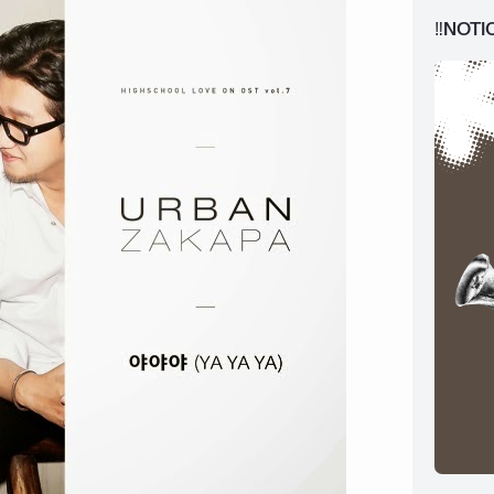
‼️NOTI