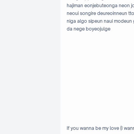
hajiman eonjebuteonga neon j
neoui songire deureoinneun tt
niga algo sipeun naui modeun
da nege boyeojulge
If you wanna be my love (I wann