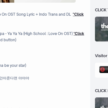
CLICK
ve On OST
Song Lyric + Indo Trans and DL
"Click
 - Ya Ya Ya (High School : Love On OST)
"
Click
ad button)
Visitor
a be your star)
 안아준다면 야야야
CLICK