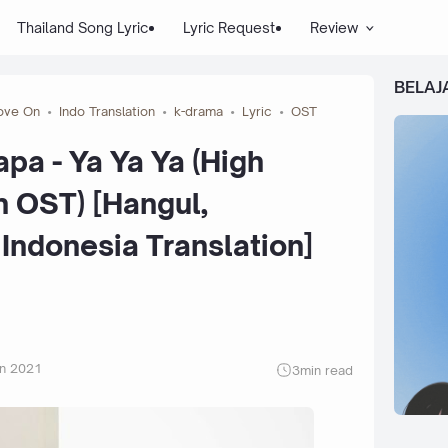
Thailand Song Lyric
Lyric Request
Review
BELAJ
Love On
Indo Translation
k-drama
Lyric
OST
pa - Ya Ya Ya (High
n OST) [Hangul,
Indonesia Translation]
an 2021
3
min read