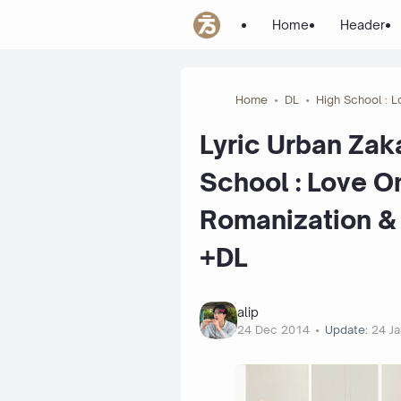
Home
Header
Home
DL
High School : 
Lyric Urban Zaka
School : Love O
Romanization & 
+DL
alip
24 Dec 2014
Update:
24 J