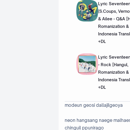
Lyric Seventee
(S.Coups, Verno
& Ailee - Q&A [
Romanization &
Indonesia Transl
+DL
Lyric Sevente
- Rock [Hangul,
Romanization &
Indonesia Transl
+DL
modeun geosi dallajilgeoya
neon hangsang naege malhaes
chinguil ppunirago