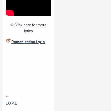
💜
Click here
for more
lyrics
Romanization Lyric
**
L.O.V.E