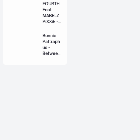
วิวาห์)
FOURTH
Ost. The
Feat.
Paradise
MABELZ
of Thorns
PiXXiE -
[Romaniz
Side To
ation
Side
Bonnie
Lyric +
[Romaniz
Pattraph
Eng]
ation
us -
Lyric +
Between
Eng]
Us Ost.
US The
Series
[Romaniz
ation
Lyric +
Eng]
About