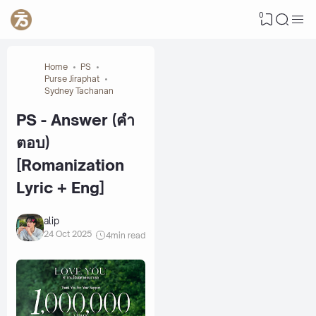
0
Home
PS
Purse Jiraphat
Sydney Tachanan
PS - Answer (คำ
ตอบ)
[Romanization
Lyric + Eng]
alip
24 Oct 2025
4
min read