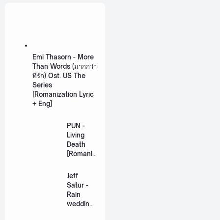
Emi Thasorn - More
Than Words (มากกว่า
ที่รัก) Ost. US The
Series
[Romanization Lyric
+ Eng]
PUN -
Living
Death
[Romaniz
ation
Lyric +
Jeff
Eng]
Satur -
Rain
wedding
(เหมือน