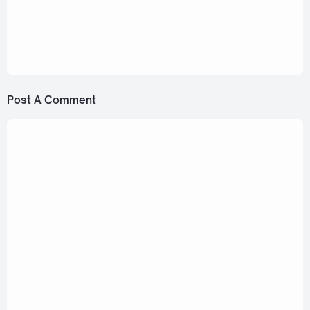
January 28, 2023
Pond Naravit - Only One (หนึ่งเดียว) Ost. Never
Let Me Go [Romanization Lyric + Eng]
Post A Comment