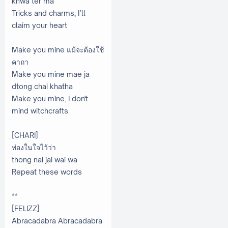
khwa ter ma
Tricks and charms, I’ll
claim your heart
Make you mine แม้จะต้องใช้
คาถา
Make you mine mae ja
dtong chai khatha
Make you mine, I don't
mind witchcrafts
[CHARI]
ท่องในใจไว้ว่า
thong nai jai wai wa
Repeat these words
**
[FELIZZ]
Abracadabra Abracadabra