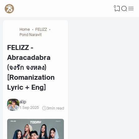
0
Home
FELIZZ
Pond Naravit
FELIZZ -
Abracadabra
(จงรัก จงหลง)
[Romanization
Lyric + Eng]
alip
1 Sep 2025
3
min read