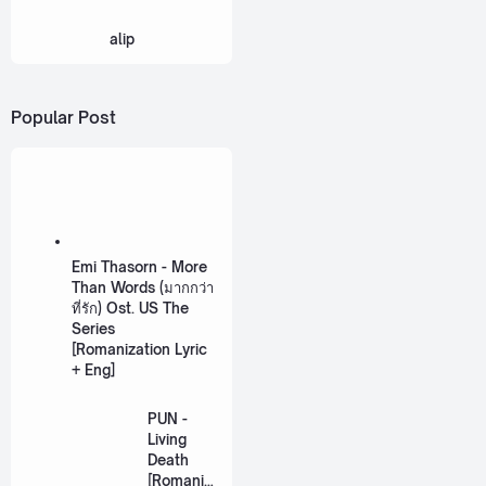
alip
Popular Post
Emi Thasorn - More
Than Words (มากกว่า
ที่รัก) Ost. US The
Series
[Romanization Lyric
+ Eng]
PUN -
Living
Death
[Romaniz