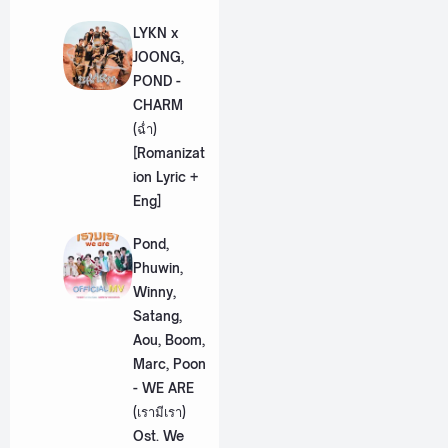
LYKN x
JOONG,
POND -
CHARM
(ฉ่ำ)
[Romanizat
ion Lyric +
Eng]
Pond,
Phuwin,
Winny,
Satang,
Aou, Boom,
Marc, Poon
- WE ARE
(เรามีเรา)
Ost. We