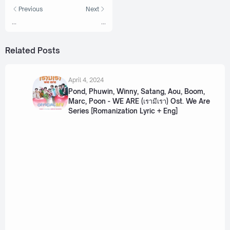
Previous
Next
...
...
Related Posts
April 4, 2024
Pond, Phuwin, Winny, Satang, Aou, Boom,
Marc, Poon - WE ARE (เรามีเรา) Ost. We Are
Series [Romanization Lyric + Eng]
November 23, 2023
OFF, GUN, TAY, NEW, POND, PHUWIN,
GEMINI, FOURTH, PERTH, CHIMON - Hugs
(กอด กอด) [Romanization Lyric + Eng]
April 13, 2023
Pond, Phuwin - 100 seasons (ร้อยฤดูหนาว)
[Romanization Lyric + Eng]