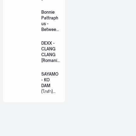
ation
Lyric +
Bonnie
Eng]
Pattraph
us -
Between
Us Ost.
US The
DEXX -
Series
CLANG
[Romaniz
CLANG
ation
[Romaniz
Lyric +
ation
Eng]
Lyric +
SAYAMO
Eng]
- KO
DAM
(โกดำ)
Ost.
Khemjira
The
Series
[Romaniz
ation
Lyric +