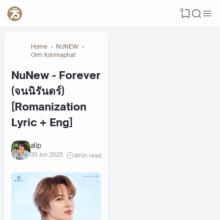
0
Home
NUNEW
Orm Kornnaphat
NuNew - Forever
(จนนิรันดร์)
[Romanization
Lyric + Eng]
alip
30 Jun 2025
4
min read