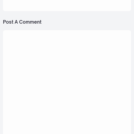
Sundown [Romanization Lyric + Eng]
Post A Comment