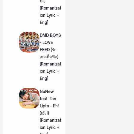
ป่ะ)
[Romanizat
ion Lyric +
Eng]
DMD BOYS
- LOVE
FEED (รัก
เธอเต็มฟีด)
[Romanizat
ion Lyric +
Eng]
NuNew
feat. Tan
Lipta - Eh!
(เอ๊ะ!)
[Romanizat
ion Lyric +