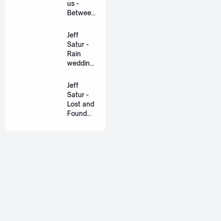
us -
Between
Us Ost.
US The
Jeff
Series
Satur -
[Romaniz
Rain
ation
wedding
Lyric +
(เหมือน
Eng]
วิวาห์)
Jeff
Ost. The
Satur -
Paradise
Lost and
of Thorns
Found
[Romaniz
(ฉันก่อน
ation
เจอเธอ)
Lyric +
[Romaniz
Eng]
ation
Lyric +
Eng]
About