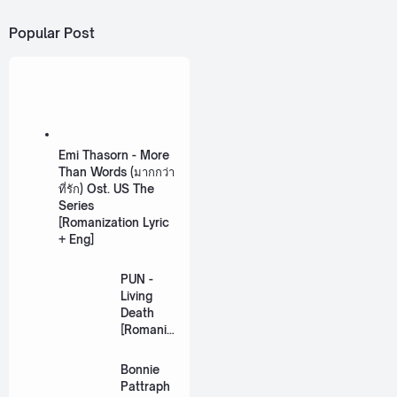
Popular Post
Emi Thasorn - More
Than Words (มากกว่า
ที่รัก) Ost. US The
Series
[Romanization Lyric
+ Eng]
PUN -
Living
Death
[Romaniz
ation
Lyric +
Bonnie
Eng]
Pattraph