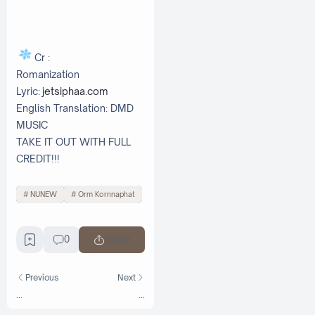
Cr :
Romanization
Lyric:
jetsiphaa.com
English Translation: DMD
MUSIC
TAKE IT OUT WITH FULL
CREDIT!!!
NUNEW
Orm Kornnaphat
0
Share
Previous
Next
...
...