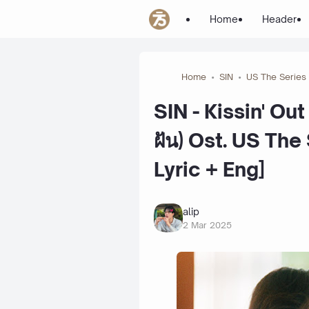
Home
Header
Home
SIN
US The Series
SIN - Kissin' Ou
ฝัน) Ost. US Th
Lyric + Eng]
alip
2 Mar 2025