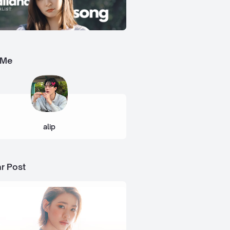
 Me
alip
r Post