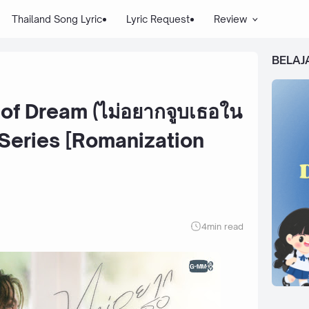
Thailand Song Lyric
Lyric Request
Review
BELAJ
t of Dream (ไม่อยากจูบเธอใน
e Series [Romanization
4
min read