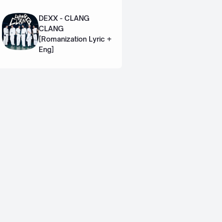
Eng]
DEXX - CLANG
CLANG
[Romanization Lyric +
Eng]