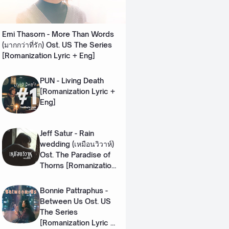
Emi Thasorn - More Than Words
(มากกว่าที่รัก) Ost. US The Series
[Romanization Lyric + Eng]
PUN - Living Death
[Romanization Lyric +
Eng]
Jeff Satur - Rain
wedding (เหมือนวิวาห์)
Ost. The Paradise of
Thorns [Romanization
Lyric + Eng]
Bonnie Pattraphus -
Between Us Ost. US
The Series
[Romanization Lyric +