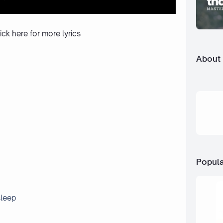
ick here
for more lyrics
About
Popula
sleep