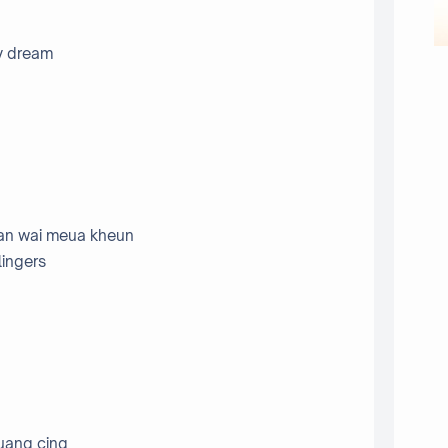
my dream
han wai meua kheun
lingers
euang cing