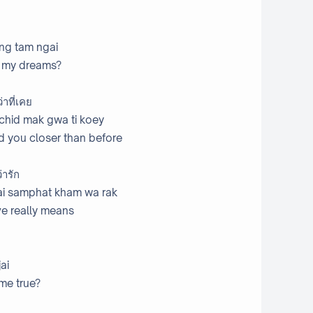
ong tam ngai
t my dreams?
าที่เคย
 chid mak gwa ti koey
d you closer than before
่ารัก
dai samphat kham wa rak
ove really means
ai
me true?