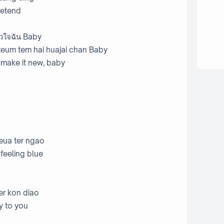
retend
หัวใจฉัน Baby
teum tem hai huajai chan Baby
t, make it new, baby
eua ter ngao
 feeling blue
ter kon diao
y to you