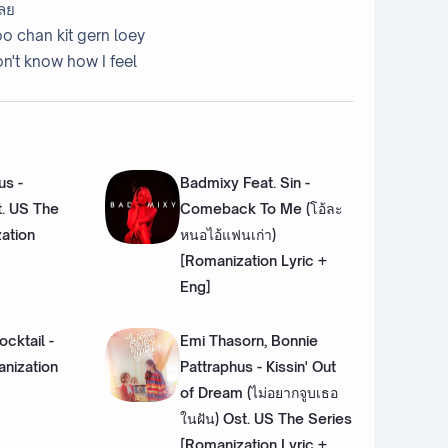
เลย
o chan kit gern loey
on't know how I feel
us -
Badmixy Feat. Sin -
. US The
Comeback To Me (โอ้ละ
ation
หนอไอ้แฟนเก่า)
[Romanization Lyric +
Eng]
cktail -
Emi Thasorn, Bonnie
anization
Pattraphus - Kissin' Out
of Dream (ไม่อยากจูบเธอ
ในฝัน) Ost. US The Series
[Romanization Lyric +