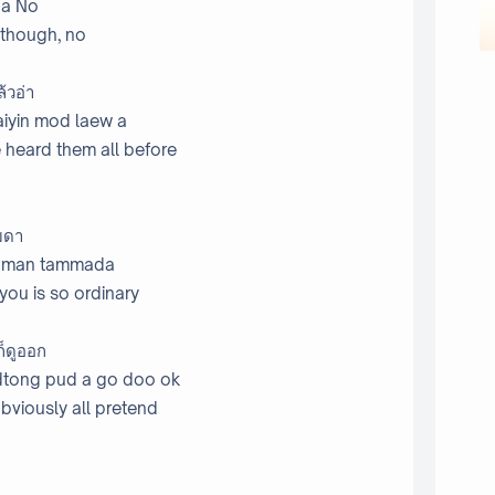
na No
 though, no
้วอ่า
aiyin mod laew a
e heard them all before
มดา
r man tammada
ou is so ordinary
็ดูออก
 dtong pud a go doo ok
 obviously all pretend