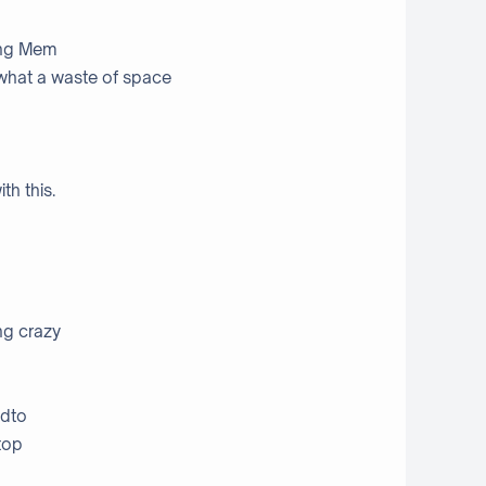
ang Mem
 what a waste of space
th this.
ng crazy
 dto
stop