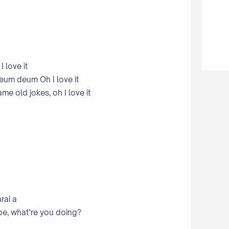
I love it
eum deum Oh I love it
ame old jokes, oh I love it
rai a
be, what’re you doing?