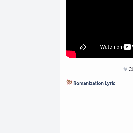
💜
Cl
Romanization Lyric