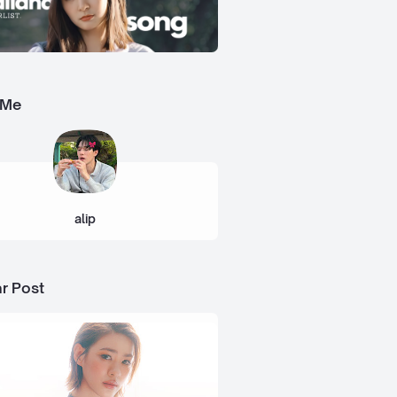
 Me
alip
r Post