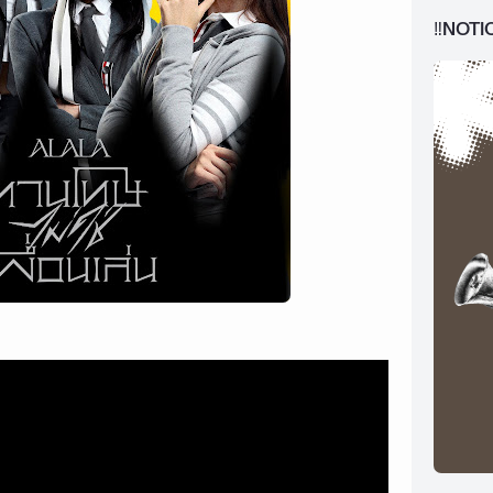
‼️NOTI