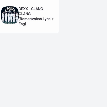
Lyric + Eng]
DEXX - CLANG
CLANG
[Romanization Lyric +
Eng]