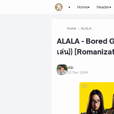
Home
Header
Home
ALALA
ALALA - Bored Ga
เล่น)) [Romaniza
alip
23 Dec 2024