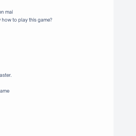
en mai
 how to play this game?
aster.
game