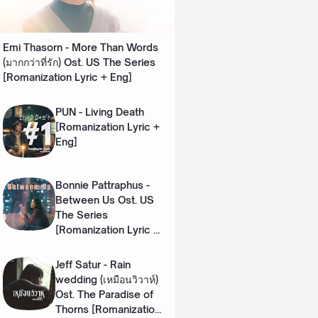
Emi Thasorn - More Than Words
(มากกว่าที่รัก) Ost. US The Series
[Romanization Lyric + Eng]
PUN - Living Death
[Romanization Lyric +
Eng]
Bonnie Pattraphus -
Between Us Ost. US
The Series
[Romanization Lyric +
Eng]
Jeff Satur - Rain
wedding (เหมือนวิวาห์)
Ost. The Paradise of
Thorns [Romanization