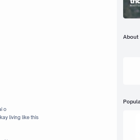
About
Popula
ai o
kay living like this