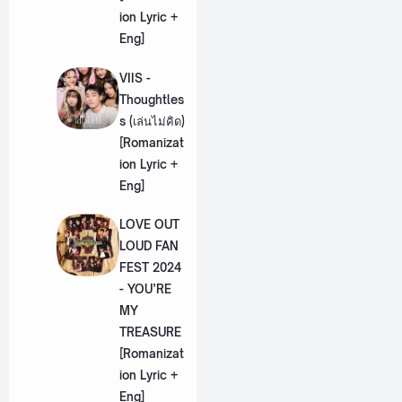
ion Lyric +
Eng]
VIIS -
Thoughtles
s (เล่นไม่คิด)
[Romanizat
ion Lyric +
Eng]
LOVE OUT
LOUD FAN
FEST 2024
- YOU’RE
MY
TREASURE
[Romanizat
ion Lyric +
Eng]