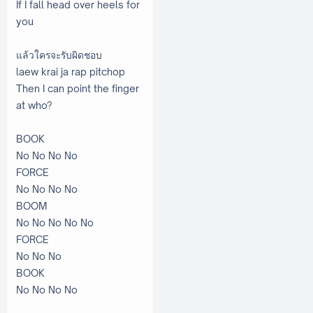
If I fall head over heels for
you
แล้วใครจะรับผิดชอบ
laew krai ja rap pitchop
Then I can point the finger
at who?
BOOK
No No No No
FORCE
No No No No
BOOM
No No No No No
FORCE
No No No
BOOK
No No No No