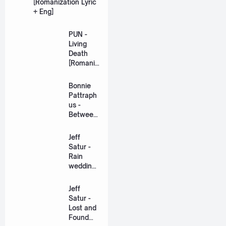
[Romanization Lyric
+ Eng]
PUN -
Living
Death
[Romaniz
ation
Lyric +
Bonnie
Eng]
Pattraph
us -
Between
Us Ost.
US The
Jeff
Series
Satur -
[Romaniz
Rain
ation
wedding
Lyric +
(เหมือน
Eng]
วิวาห์)
Jeff
Ost. The
Satur -
Paradise
Lost and
of Thorns
Found
[Romaniz