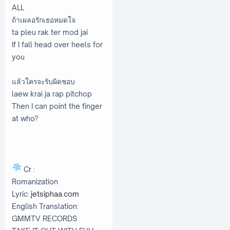
ALL
ถ้าเผลอรักเธอหมดใจ
ta pleu rak ter mod jai
If I fall head over heels for
you
แล้วใครจะรับผิดชอบ
laew krai ja rap pitchop
Then I can point the finger
at who?
Cr :
Romanization
Lyric:
jetsiphaa.com
English Translation:
GMMTV RECORDS