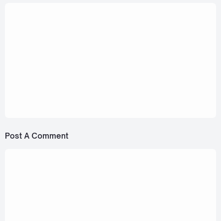
October 25, 2024
Force, Book, Perth, Santa, Junior, Mark -
Today Perfect (วันนี้ Perfect) Ost. Perfect 10
Liners [Romanization Lyric + Eng]
May 24, 2023
Force, Book - Second Thoughts (เปลี่ยนใจแล้ว)
Ost. Our Skyy A Boss and A Babe
[Romanization Lyric + Eng]
Post A Comment