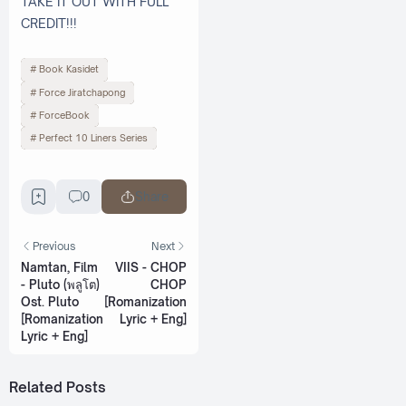
TAKE IT OUT WITH FULL
CREDIT!!!
Book Kasidet
Force Jiratchapong
ForceBook
Perfect 10 Liners Series
0
Share
Previous
Next
Namtan, Film
VIIS - CHOP
- Pluto (พลูโต)
CHOP
Ost. Pluto
[Romanization
[Romanization
Lyric + Eng]
Lyric + Eng]
Related Posts