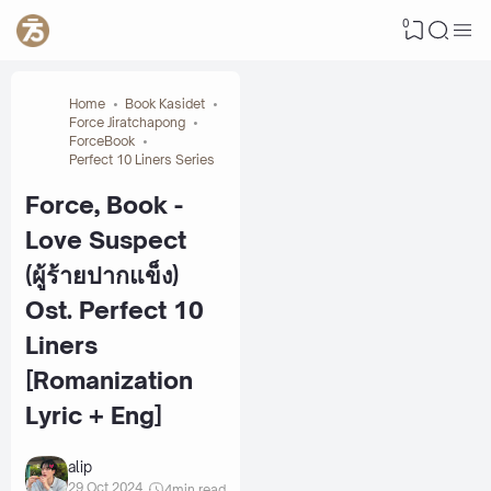
0
Home
Book Kasidet
Force Jiratchapong
ForceBook
Perfect 10 Liners Series
Force, Book -
Love Suspect
(ผู้ร้ายปากแข็ง)
Ost. Perfect 10
Liners
[Romanization
Lyric + Eng]
alip
29 Oct 2024
4
min read