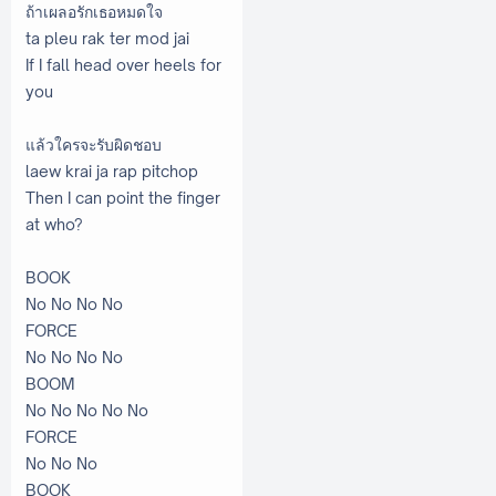
ถ้าเผลอรักเธอหมดใจ
ta pleu rak ter mod jai
If I fall head over heels for
you
แล้วใครจะรับผิดชอบ
laew krai ja rap pitchop
Then I can point the finger
at who?
BOOK
No No No No
FORCE
No No No No
BOOM
No No No No No
FORCE
No No No
BOOK