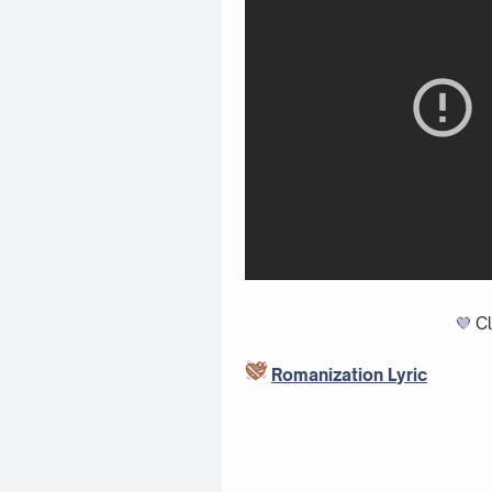
💜
Cl
Romanization Lyric