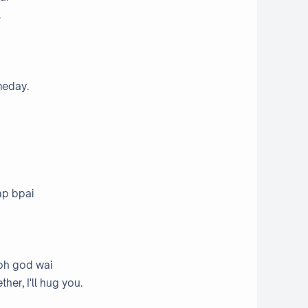
.
meday.
ap bpai
koh god wai
her, I'll hug you.