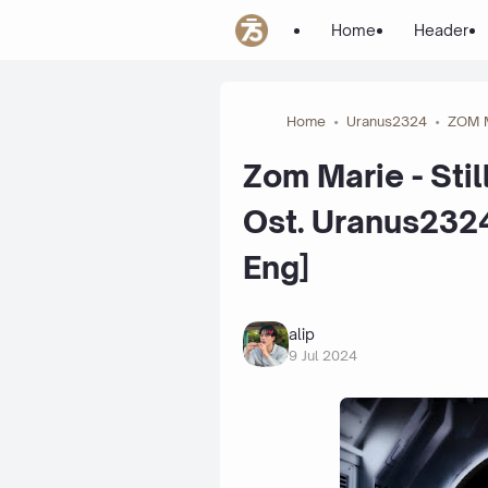
Home
Header
Home
Uranus2324
ZOM 
Zom Marie - Stil
Ost. Uranus2324
Eng]
alip
9 Jul 2024