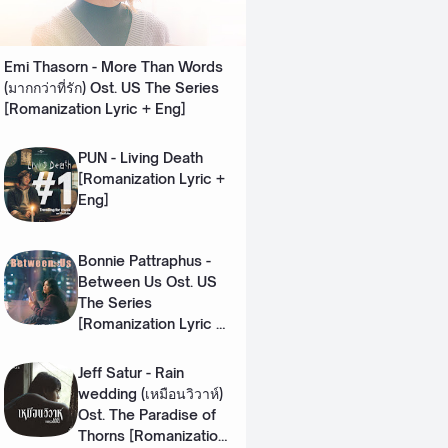
Emi Thasorn - More Than Words
(มากกว่าที่รัก) Ost. US The Series
[Romanization Lyric + Eng]
PUN - Living Death
[Romanization Lyric +
Eng]
Bonnie Pattraphus -
Between Us Ost. US
The Series
[Romanization Lyric +
Eng]
Jeff Satur - Rain
wedding (เหมือนวิวาห์)
Ost. The Paradise of
Thorns [Romanization