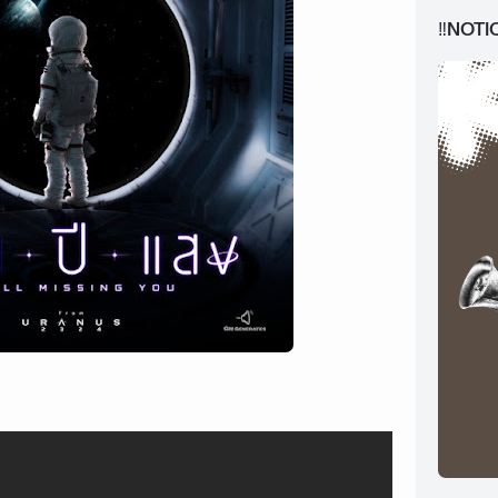
‼️NOTI