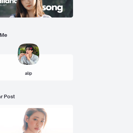
 Me
alip
r Post