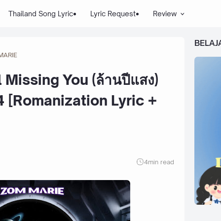
Thailand Song Lyric
Lyric Request
Review
BELAJ
MARIE
l Missing You (ล้านปีแสง)
 [Romanization Lyric +
4
min read