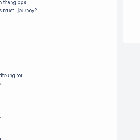
un thang bpai
s must I journey?
idteung ter
u.
u.