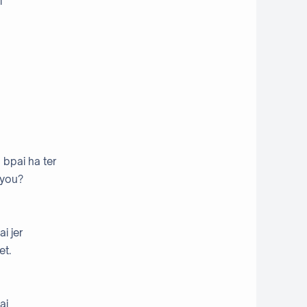
i
 bpai ha ter
 you?
i jer
et.
ai