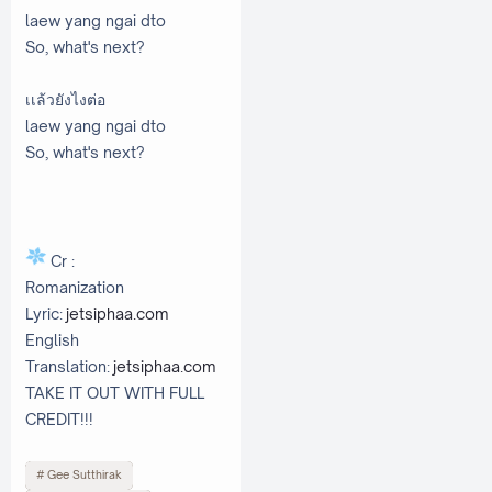
laew yang ngai dto
So, what's next?
เเล้วยังไงต่อ
laew yang ngai dto
So, what's next?
Cr :
Romanization
Lyric:
jetsiphaa.com
English
Translation:
jetsiphaa.com
TAKE IT OUT WITH FULL
CREDIT!!!
Gee Sutthirak