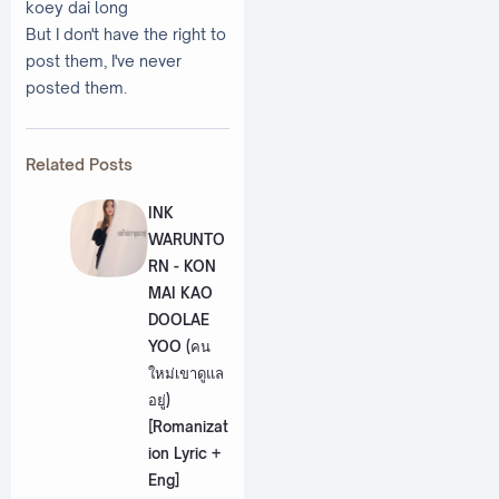
koey dai long
But I don't have the right to
post them, I've never
posted them.
Related Posts
INK
WARUNTO
RN - KON
MAI KAO
DOOLAE
YOO (คน
ใหม่เขาดูแล
อยู่)
[Romanizat
ion Lyric +
Eng]