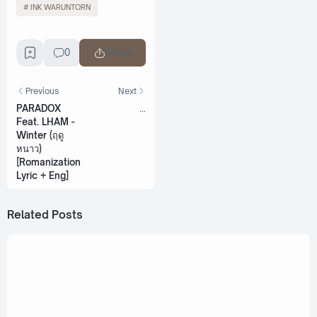
INK WARUNTORN
0
Share
Previous
Next
PARADOX
...
Feat. LHAM -
Winter (ฤดู
หนาว)
[Romanization
Lyric + Eng]
Related Posts
September 16, 2022
INK WARUNTORN - INK [Romanization Lyric +
Eng]