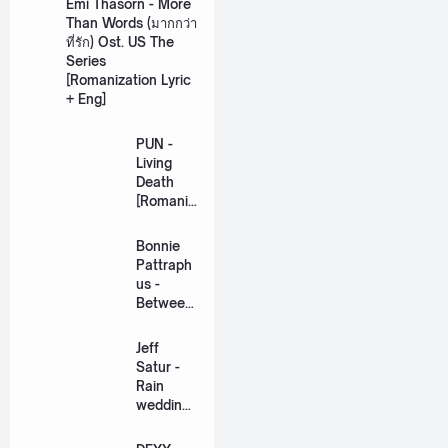
Emi Thasorn - More
Than Words (มากกว่า
ที่รัก) Ost. US The
Series
[Romanization Lyric
+ Eng]
PUN -
Living
Death
[Romaniz
ation
Lyric +
Bonnie
Eng]
Pattraph
us -
Between
Us Ost.
US The
Jeff
Series
Satur -
[Romaniz
Rain
ation
wedding
Lyric +
(เหมือน
Eng]
วิวาห์)