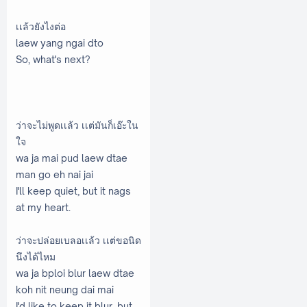
เเล้วยังไงต่อ
laew yang ngai dto
So, what's next?
ว่าจะไม่พูดเเล้ว เเต่มันก็เอ๊ะใน
ใจ
wa ja mai pud laew dtae
man go eh nai jai
I'll keep quiet, but it nags
at my heart.
ว่าจะปล่อยเบลอเเล้ว เเต่ขอนิด
นึงได้ไหม
wa ja bploi blur laew dtae
koh nit neung dai mai
I'd like to keep it blur, but