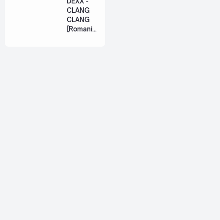
DEXX -
Ost. The
CLANG
Paradise
CLANG
of Thorns
[Romaniz
[Romaniz
ation
ation
Lyric +
Lyric +
Eng]
Eng]
About
Jetsiphaa is a personal blog that ran by me, myself, Alif. I
love to share about thai songs, reviews, and some tutorials.