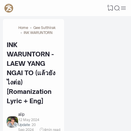
0
Home
Gee Sutthirak
INK WARUNTORN
INK
WARUNTORN -
LAEW YANG
NGAI TO (แล้วยัง
ไงต่อ)
[Romanization
Lyric + Eng]
alip
12 May 2024
Update:
20
Sep 2024
4
min read