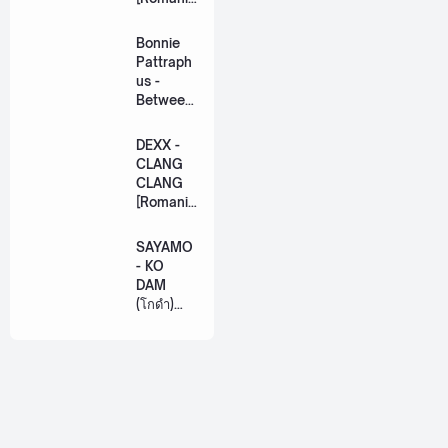
ation
Lyric +
Bonnie
Eng]
Pattraph
us -
Between
Us Ost.
US The
DEXX -
Series
CLANG
[Romaniz
CLANG
ation
[Romaniz
Lyric +
ation
Eng]
Lyric +
SAYAMO
Eng]
- KO
DAM
(โกดำ)
Ost.
Khemjira
The
Series
[Romaniz
ation
Lyric +