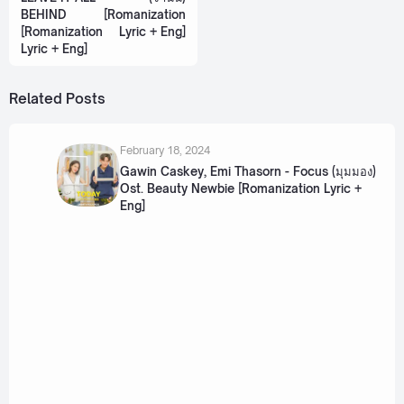
BEHIND
[Romanization
[Romanization
Lyric + Eng]
Lyric + Eng]
Related Posts
February 18, 2024
Gawin Caskey, Emi Thasorn - Focus (มุมมอง)
Ost. Beauty Newbie [Romanization Lyric +
Eng]
July 4, 2025
Aye Sarunchana, Emi Thasorn - Hide (หาย)
Ost. Hide & Sis [Romanization Lyric + Eng]
May 9, 2024
Aye Sarunchana - Friendship Ost. Ploy's
Yearbook [Romanization Lyric + Eng]