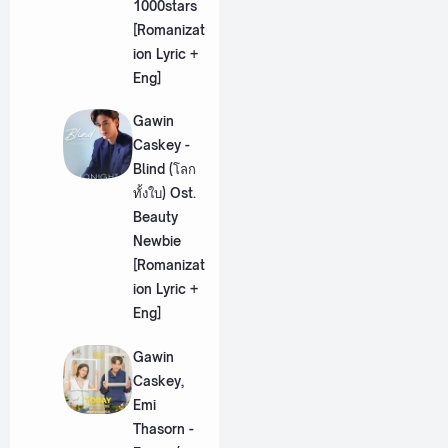
1000stars
[Romanizat
ion Lyric +
Eng]
Gawin
Caskey -
Blind (โลก
ทั้งใบ) Ost.
Beauty
Newbie
[Romanizat
ion Lyric +
Eng]
Gawin
Caskey,
Emi
Thasorn -