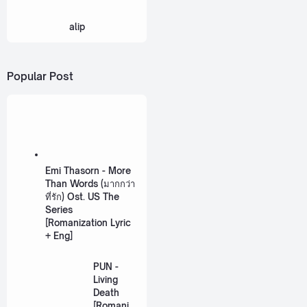
alip
Popular Post
Emi Thasorn - More
Than Words (มากกว่า
ที่รัก) Ost. US The
Series
[Romanization Lyric
+ Eng]
PUN -
Living
Death
[Romaniz