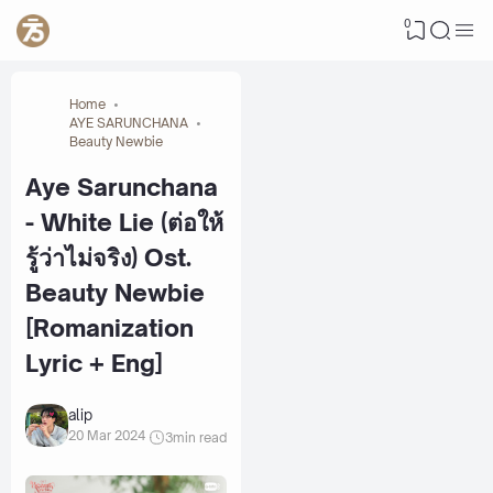
0
Home
AYE SARUNCHANA
Beauty Newbie
Aye Sarunchana
- White Lie (ต่อให้
รู้ว่าไม่จริง) Ost.
Beauty Newbie
[Romanization
Lyric + Eng]
alip
20 Mar 2024
3
min read