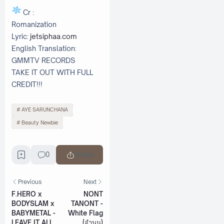
Cr :
Romanization
Lyric:
jetsiphaa.com
English Translation:
GMMTV RECORDS
TAKE IT OUT WITH FULL
CREDIT!!!
AYE SARUNCHANA
Beauty Newbie
0
Share
Previous
Next
F.HERO x
NONT
BODYSLAM x
TANONT -
BABYMETAL -
White Flag
LEAVE IT ALL
(จำนน)