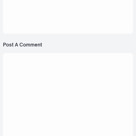
August 17, 2022
Aye Sarunchana - KON RAAI (คนร้าย) Ost.P.S.
I HATE YOU [Romanization Lyric + Eng]
Post A Comment