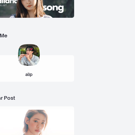
 Me
alip
r Post