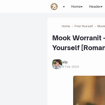
Home
Header
Home
Find Yourself
Mook
Mook Worranit - 
Yourself [Roman
alip
8 Feb 2024