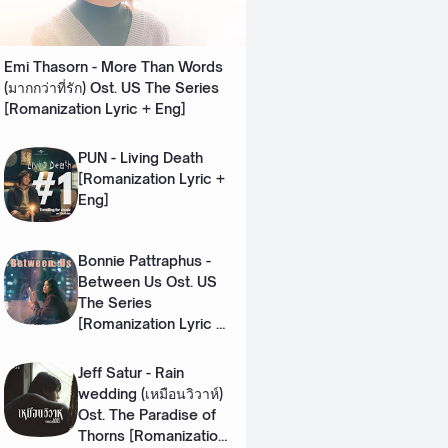
Emi Thasorn - More Than Words
(มากกว่าที่รัก) Ost. US The Series
[Romanization Lyric + Eng]
PUN - Living Death
[Romanization Lyric +
Eng]
Bonnie Pattraphus -
Between Us Ost. US
The Series
[Romanization Lyric +
Eng]
Jeff Satur - Rain
wedding (เหมือนวิวาห์)
Ost. The Paradise of
Thorns [Romanization