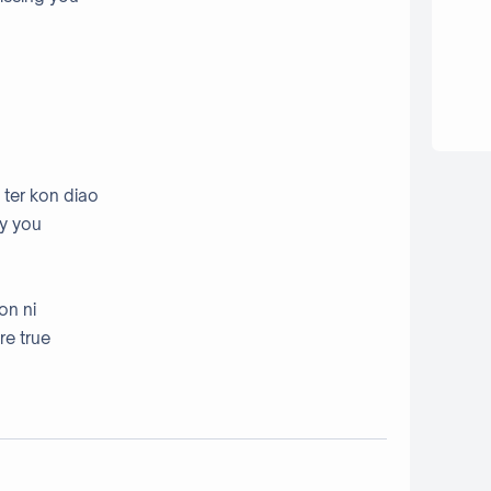
 ter kon diao
ly you
on ni
re true