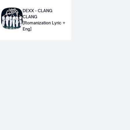
Lyric + Eng]
DEXX - CLANG
CLANG
[Romanization Lyric +
Eng]