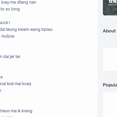
i loey ma dtang nan
for so long
างเปล่า
k dai teung kwam wang bplao
About
o hollow
 dai jer ter
คย
rai krai mai koey
Popula
n
ง
 kheun ma ik krang