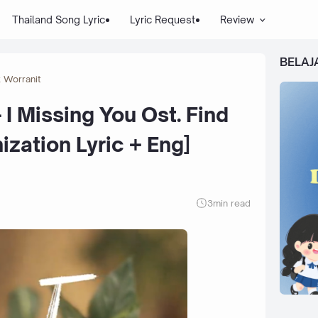
Thailand Song Lyric
Lyric Request
Review
BELAJ
 Worranit
I Missing You Ost. Find
ization Lyric + Eng]
3
min read