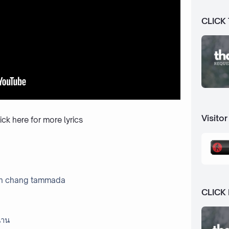
CLICK
Visitor
ick here
for more lyrics
an chang tammada
CLICK
นาน