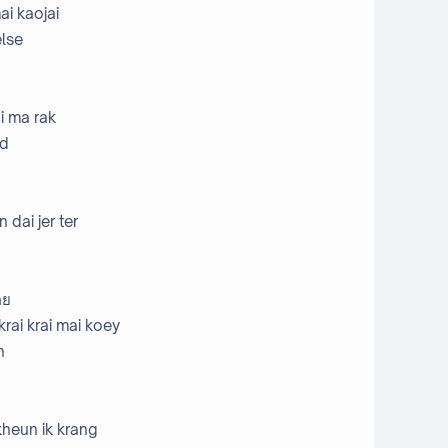
ai kaojai
else
i ma rak
ed
 dai jer ter
คย
rai krai mai koey
n
kheun ik krang