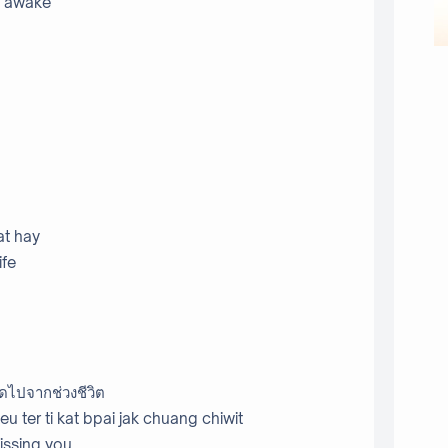
e awake
at hay
ife
าดไปจากช่วงชีวิต
u ter ti kat bpai jak chuang chiwit
issing you