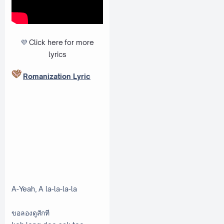
💜
Click here
for more
lyrics
Romanization Lyric
A-Yeah, A la-la-la-la
ขอลองดูสักที