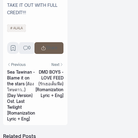
TAKE IT OUT WITH FULL
CREDIT!!!
ALALA
0
Share
Previous
Next
Sea Tawinan -
DMD BOYS -
Blame it on
LOVE FEED
the stars (ต้อง
(รักเธอเต็มฟีด)
โทษดาว...)
[Romanization
(Day Version)
Lyric + Eng]
Ost. Last
Twilight
[Romanization
Lyric + Eng]
Related Posts