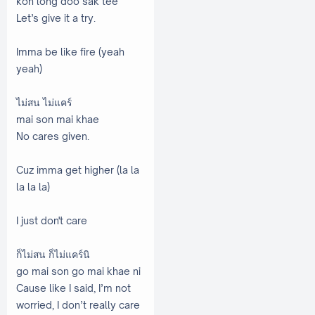
koh long doo sak tee
Let’s give it a try.
Imma be like fire (yeah
yeah)
ไม่สน ไม่แคร์
mai son mai khae
No cares given.
Cuz imma get higher (la la
la la la)
I just don't care
ก็ไม่สน ก็ไม่แคร์นิ
go mai son go mai khae ni
Cause like I said, I’m not
worried, I don’t really care