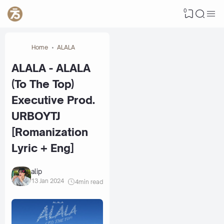
0
Home
ALALA
ALALA - ALALA
(To The Top)
Executive Prod.
URBOYTJ
[Romanization
Lyric + Eng]
alip
13 Jan 2024
4
min read