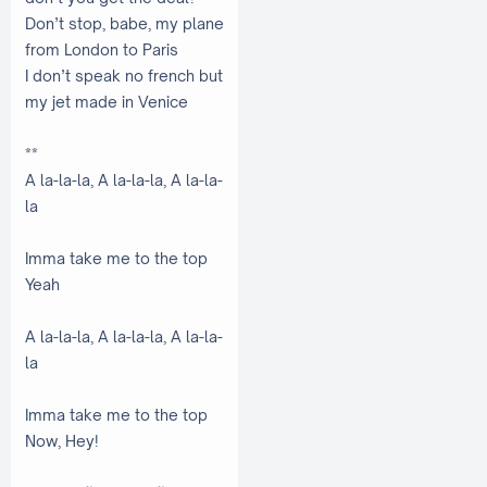
Don’t stop, babe, my plane
from London to Paris
I don’t speak no french but
my jet made in Venice
**
A la-la-la, A la-la-la, A la-la-
la
Imma take me to the top
Yeah
A la-la-la, A la-la-la, A la-la-
la
Imma take me to the top
Now, Hey!