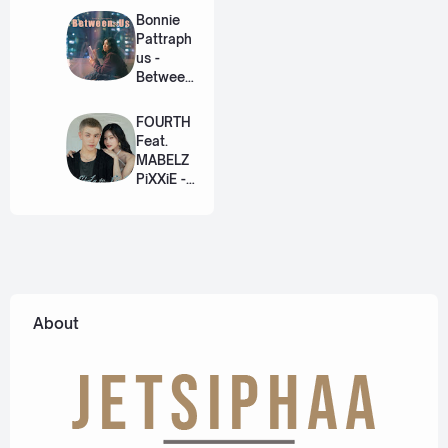
วิวาห์)
Bonnie
Ost. The
Pattraph
Paradise
us -
of Thorns
Between
[Romaniz
Us Ost.
ation
US The
FOURTH
Lyric +
Series
Feat.
Eng]
[Romaniz
MABELZ
ation
PiXXiE -
Lyric +
Side To
Eng]
Side
[Romaniz
ation
Lyric +
Eng]
About