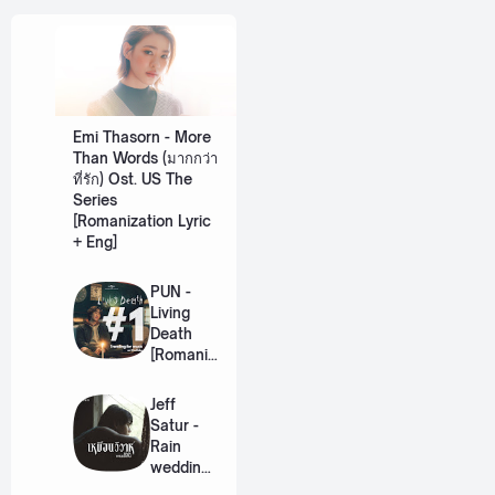
Emi Thasorn - More
Than Words (มากกว่า
ที่รัก) Ost. US The
Series
[Romanization Lyric
+ Eng]
PUN -
Living
Death
[Romaniz
ation
Lyric +
Jeff
Eng]
Satur -
Rain
wedding
(เหมือน