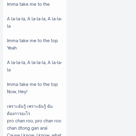
Imma take me to the
A la-la-la, A la-la-la, A la-la-
la
Imma take me to the top
Yeah
A la-la-la, A la-la-la, A la-la-
la
Imma take me to the top
Now, Hey!
เพราะฉันรู้ เพราะฉันรู้ ฉัน
ต้องการอะไร
pro chan roo, pro chan roo
chan dtong gan arai
Cause I know, I know, what