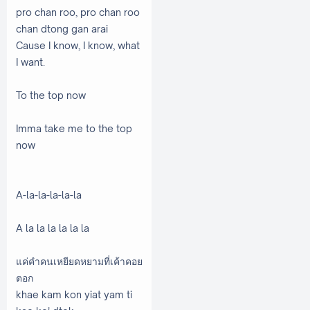
pro chan roo, pro chan roo
chan dtong gan arai
Cause I know, I know, what
I want.
To the top now
Imma take me to the top
now
A-la-la-la-la-la
A la la la la la la
แค่คำคนเหยียดหยามที่เค้าคอย
ตอก
khae kam kon yiat yam ti