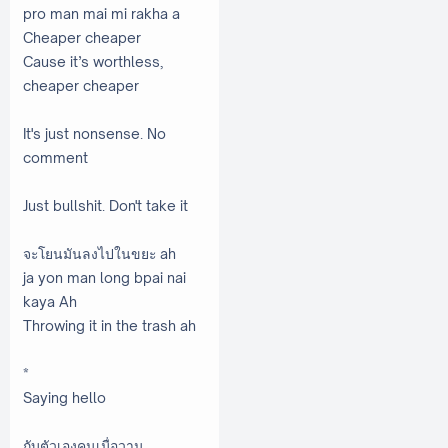
pro man mai mi rakha a
Cheaper cheaper
Cause it’s worthless,
cheaper cheaper
It's just nonsense. No
comment
Just bullshit. Don't take it
จะโยนมันลงไปในขยะ ah
ja yon man long bpai nai
kaya Ah
Throwing it in the trash ah
*
Saying hello
กับตัวเองคนเมื่อวาน