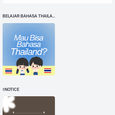
BELAJAR BAHASA THAILAND DARI 0!
‼️NOTICE