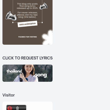
CLICK TO REQUEST LYRICS
Visitor