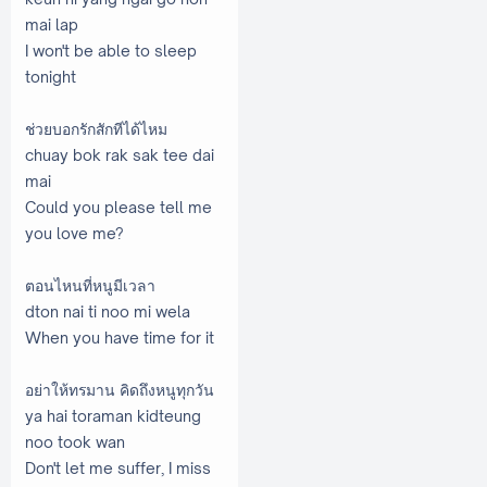
mai lap
I won't be able to sleep
tonight
ช่วยบอกรักสักทีได้ไหม
chuay bok rak sak tee dai
mai
Could you please tell me
you love me?
ตอนไหนที่หนูมีเวลา
dton nai ti noo mi wela
When you have time for it
อย่าให้ทรมาน คิดถึงหนูทุกวัน
ya hai toraman kidteung
noo took wan
Don't let me suffer, I miss