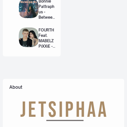
Bonnie
Ost. The
Pattraph
Paradise
us -
of Thorns
Between
[Romaniz
Us Ost.
ation
US The
FOURTH
Lyric +
Series
Feat.
Eng]
[Romaniz
MABELZ
ation
PiXXiE -
Lyric +
Side To
Eng]
Side
[Romaniz
ation
Lyric +
Eng]
About