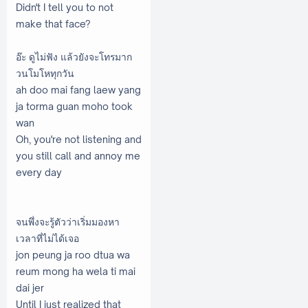
Didn't I tell you to not
make that face?
อ๊ะ ดูไม่ฟัง แล้วยังจะโทรมาก
วนโมโหทุกวัน
ah doo mai fang laew yang
ja torma guan moho took
wan
Oh, you're not listening and
you still call and annoy me
every day
จนพึ่งจะรู้ตัวว่าเริ่มมองหา
เวลาที่ไม่ได้เจอ
jon peung ja roo dtua wa
reum mong ha wela ti mai
dai jer
Until I just realized that