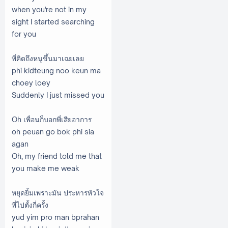
when you're not in my
sight I started searching
for you
พี่คิดถึงหนูขึ้นมาเฉยเลย
phi kidteung noo keun ma
choey loey
Suddenly I just missed you
Oh เพื่อนก็บอกพี่เสียอาการ
oh peuan go bok phi sia
agan
Oh, my friend told me that
you make me weak
หยุดยิ้มเพราะมัน ประหารหัวใจ
พี่ไปตั้งกี่ครั้ง
yud yim pro man bprahan