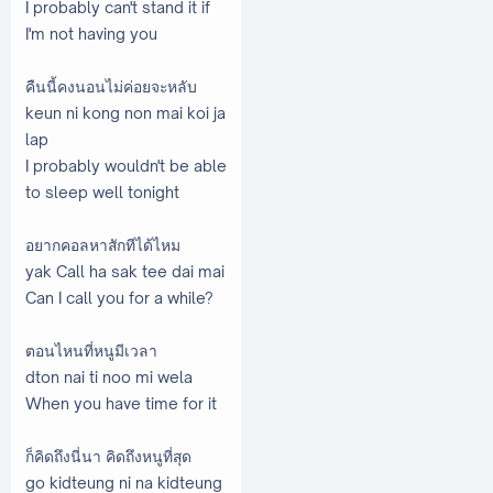
I probably can't stand it if
I'm not having you
คืนนี้คงนอนไม่ค่อยจะหลับ
keun ni kong non mai koi ja
lap
I probably wouldn't be able
to sleep well tonight
อยากคอลหาสักทีได้ไหม
yak Call ha sak tee dai mai
Can I call you for a while?
ตอนไหนที่หนูมีเวลา
dton nai ti noo mi wela
When you have time for it
ก็คิดถึงนี่นา คิดถึงหนูที่สุด
go kidteung ni na kidteung