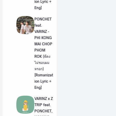
ion Lyric +
Eng]
PONCHET
feat.
VARINZ -
PHI KONG
MAI CHOP
PHOM
ROK (พี่คง
ไม่ชอบผม
หรอก)
[Romanizat
ion Lyric +
Eng]
VARINZ x Z
TRIP feat.
PONCHET,