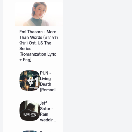
Emi Thasorn - More
Than Words (มากกว่า
ที่รัก) Ost. US The
Series
[Romanization Lyric
+ Eng]
PUN -
Living
Death
[Romaniz
ation
Lyric +
Jeff
Eng]
Satur -
Rain
wedding
(เหมือน
วิวาห์)