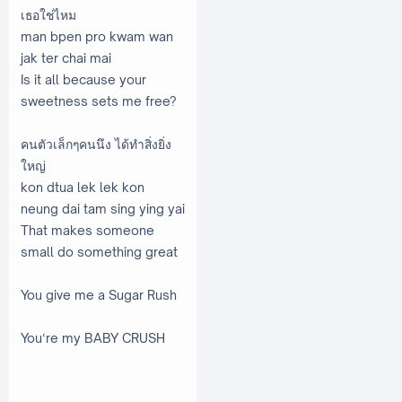
เธอใช่ไหม
man bpen pro kwam wan
jak ter chai mai
Is it all because your
sweetness sets me free?
คนตัวเล็กๆคนนึง ได้ทำสิ่งยิ่ง
ใหญ่
kon dtua lek lek kon
neung dai tam sing ying yai
That makes someone
small do something great
You give me a Sugar Rush
You‘re my BABY CRUSH