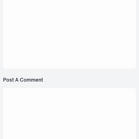
November 23, 2023
OFF JUMPOL, GUN ATTHAPHAN - What's
Zabb Ost. Cooking Crush [Romanization Lyric
+ Eng]
June 5, 2024
Fluke Nattanon - Overstep (ล้ำเส้น) Ost.
Wandee Goodday [Romanization Lyric + Eng]
Post A Comment