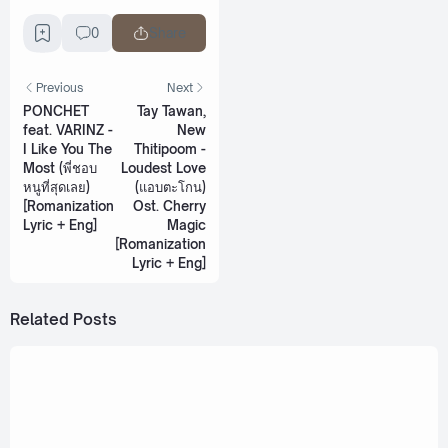
0
Share
Previous
Next
PONCHET
Tay Tawan,
feat. VARINZ -
New
I Like You The
Thitipoom -
Most (พี่ชอบ
Loudest Love
หนูที่สุดเลย)
(แอบตะโกน)
[Romanization
Ost. Cherry
Lyric + Eng]
Magic
[Romanization
Lyric + Eng]
Related Posts
May 20, 2023
FLUKE NATTANON - Loneliness (เหงา)
[Romanization Lyric + Eng]