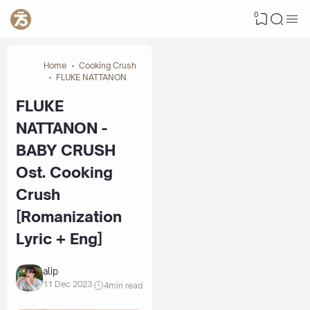
0
Home
Cooking Crush
FLUKE NATTANON
FLUKE
NATTANON -
BABY CRUSH
Ost. Cooking
Crush
[Romanization
Lyric + Eng]
alip
11 Dec 2023
4
min read