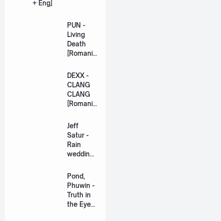
+ Eng]
PUN -
Living
Death
[Romaniz
ation
Lyric +
DEXX -
Eng]
CLANG
CLANG
[Romaniz
ation
Lyric +
Jeff
Eng]
Satur -
Rain
wedding
(เหมือน
วิวาห์)
Pond,
Ost. The
Phuwin -
Paradise
Truth in
of Thorns
the Eyes
[Romaniz
(แค่ในวัน
ation