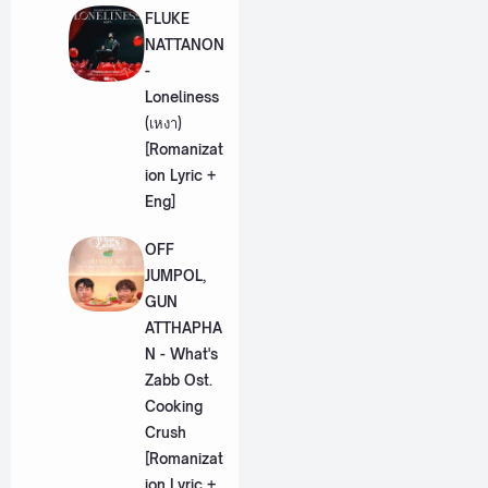
FLUKE
NATTANON
-
Loneliness
(เหงา)
[Romanizat
ion Lyric +
Eng]
OFF
JUMPOL,
GUN
ATTHAPHA
N - What's
Zabb Ost.
Cooking
Crush
[Romanizat
ion Lyric +