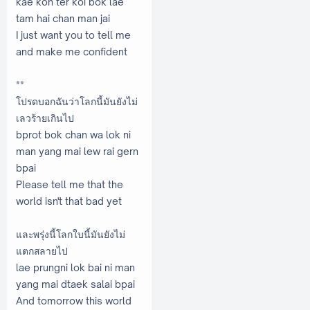
kae koh ter koi bok lae
tam hai chan man jai
I just want you to tell me
and make me confident
**
โปรดบอกฉันว่าโลกนี้มันยังไม่
เลวร้ายเกินไป
bprot bok chan wa lok ni
man yang mai lew rai gern
bpai
Please tell me that the
world isn't that bad yet
และพรุ่งนี้โลกใบนี้มันยังไม่
แตกสลายไป
lae prungni lok bai ni man
yang mai dtaek salai bpai
And tomorrow this world