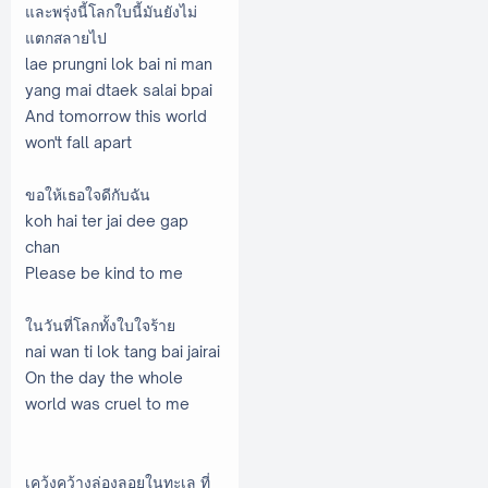
และพรุ่งนี้โลกใบนี้มันยังไม่
แตกสลายไป
lae prungni lok bai ni man
yang mai dtaek salai bpai
And tomorrow this world
won't fall apart
ขอให้เธอใจดีกับฉัน
koh hai ter jai dee gap
chan
Please be kind to me
ในวันที่โลกทั้งใบใจร้าย
nai wan ti lok tang bai jairai
On the day the whole
world was cruel to me
เคว้งคว้างล่องลอยในทะเล ที่