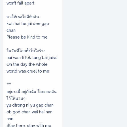
won't fall apart
ขอให้เธอใจดีกับฉัน
koh hai ter jai dee gap
chan
Please be kind to me
ในวันที่โลกทั้งใบใจร้าย
nai wan ti lok tang bai jairai
On the day the whole
world was cruel to me
***
อยู่ตรงนี้ อยู่กับฉัน โอบกอดฉัน
ไว้ให้นานๆ
yu dtrong ni yu gap chan
ob god chan wai hai nan
nan
Stay here, stay with me,