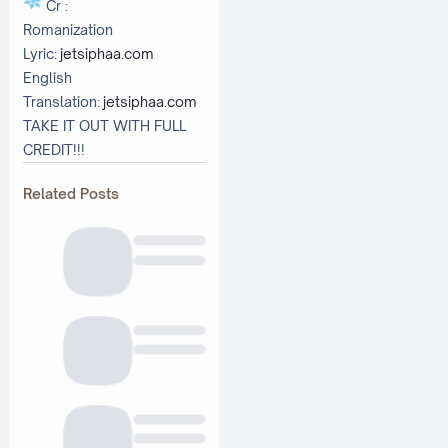
Cr :
Romanization
Lyric:
jetsiphaa.com
English
Translation:
jetsiphaa.com
TAKE IT OUT WITH FULL
CREDIT!!!
Related Posts