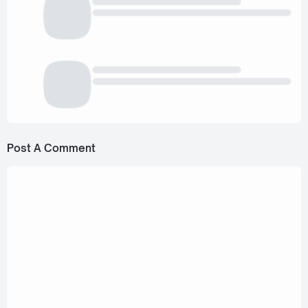
Post A Comment