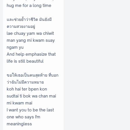
hug me for a long time
และช่วยย้ำว่าชีวิต มันยังมี
ความสวยงามอยู่
lae chuay yam wa chiwit
man yang mi kwam suay
ngam yu
And help emphasize that
life is still beautiful
ขอให้เธอเป็นคนสุดท้าย ที่บอก
ว่าฉันไม่มีความหมาย
koh hai ter bpen kon
sudtai ti bok wa chan mai
mi kwam mai
I want you to be the last
one who says I'm
meaningless