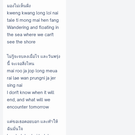
มองไม่เห็นฝั่ง
kweng kwang long loi nai
tale ti mong mai hen fang
Wandering and floating in
the sea where we can't
see the shore
ไม่รู้จะจบลงเมื่อไร และวันพรุ่ง
นี้ จะเจอสิ่งไหน
mai roo ja jop long meua
rai lae wan prungni ja jer
sing nai
I don't know when it will
end, and what will we
encounter tomorrow
แค่ขอเธอคอยบอก และทำให้
ฉันมั่นใจ