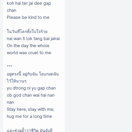
koh hai ter jai dee gap
chan
Please be kind to me
ในวันที่โลกทั้งใบใจร้าย
nai wan ti lok tang bai jairai
On the day the whole
world was cruel to me
***
อยู่ตรงนี้ อยู่กับฉัน โอบกอดฉัน
ไว้ให้นานๆ
yu dtrong ni yu gap chan
ob god chan wai hai nan
nan
Stay here, stay with me,
hug me for a long time
และช่วยย้ำว่าชีวิต มันยังมี