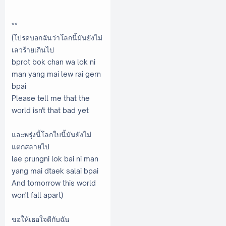
**
(โปรดบอกฉันว่าโลกนี้มันยังไม่
เลวร้ายเกินไป
bprot bok chan wa lok ni
man yang mai lew rai gern
bpai
Please tell me that the
world isn't that bad yet
และพรุ่งนี้โลกใบนี้มันยังไม่
แตกสลายไป
lae prungni lok bai ni man
yang mai dtaek salai bpai
And tomorrow this world
won't fall apart)
ขอให้เธอใจดีกับฉัน