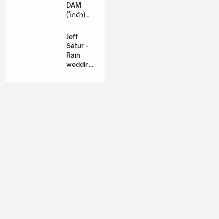
[Romaniz
DAM
ation
(โกดำ)
Lyric +
Ost.
Eng]
Khemjira
Jeff
The
Satur -
Series
Rain
[Romaniz
wedding
ation
(เหมือน
Lyric +
วิวาห์)
Eng]
Ost. The
Paradise
of Thorns
[Romaniz
ation
Lyric +
Eng]
About