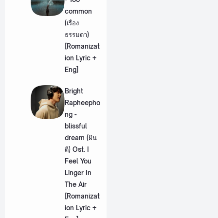
common
(เรื่อง
ธรรมดา)
[Romanizat
ion Lyric +
Eng]
Bright
Rapheepho
ng -
blissful
dream (ฝัน
ดี) Ost. I
Feel You
Linger In
The Air
[Romanizat
ion Lyric +