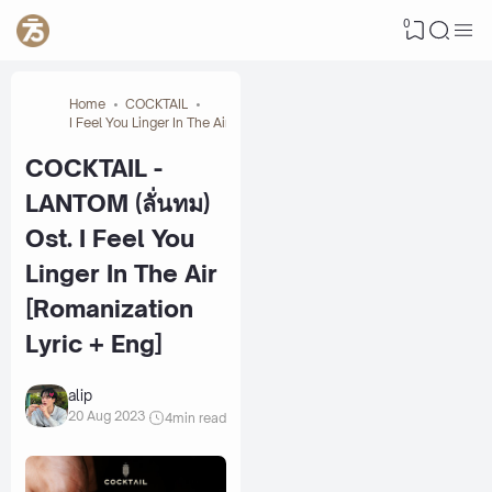
0
Home
COCKTAIL
I Feel You Linger In The Air
COCKTAIL -
LANTOM (ลั่นทม)
Ost. I Feel You
Linger In The Air
[Romanization
Lyric + Eng]
alip
20 Aug 2023
4
min read