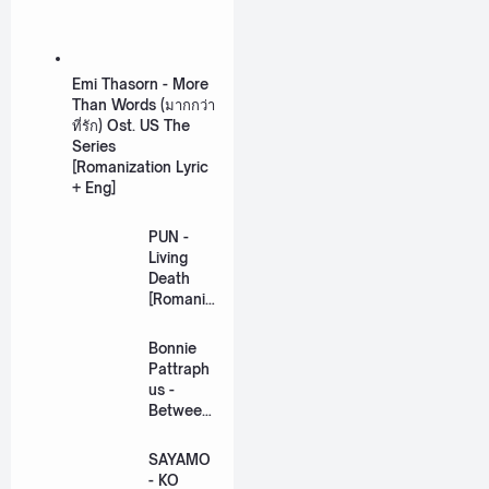
Emi Thasorn - More
Than Words (มากกว่า
ที่รัก) Ost. US The
Series
[Romanization Lyric
+ Eng]
PUN -
Living
Death
[Romaniz
ation
Lyric +
Bonnie
Eng]
Pattraph
us -
Between
Us Ost.
US The
SAYAMO
Series
- KO