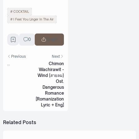
COCKTAIL
I Feel You Linger In The Air
0
Share
Previous
Next
...
Chimon
Wachirawit -
Wind (สายลม)
Ost.
Dangerous
Romance
[Romanization
Lyric + Eng]
Related Posts