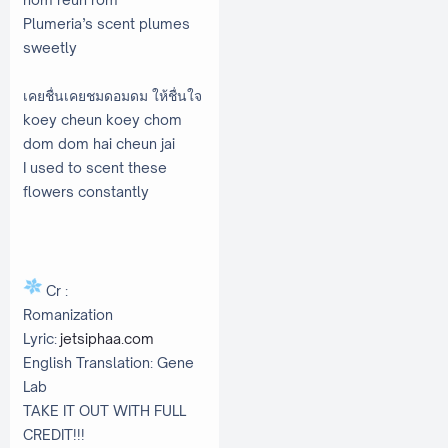
Plumeria’s scent plumes
sweetly
เคยชื่นเคยชมดอมดม ให้ชื่นใจ
koey cheun koey chom
dom dom hai cheun jai
I used to scent these
flowers constantly
Cr :
Romanization
Lyric:
jetsiphaa.com
English Translation: Gene
Lab
TAKE IT OUT WITH FULL
CREDIT!!!