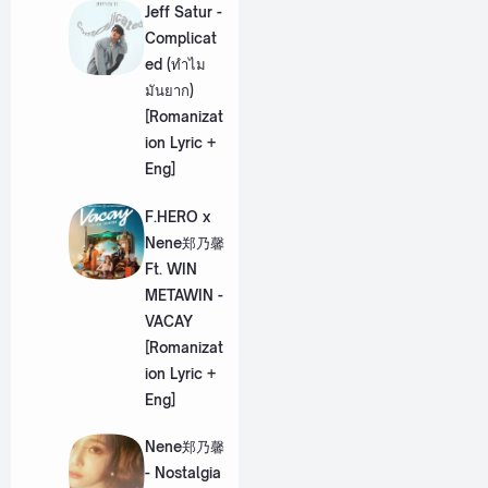
Jeff Satur -
Complicat
ed (ทำไม
มันยาก)
[Romanizat
ion Lyric +
Eng]
F.HERO x
Nene郑乃馨
Ft. WIN
METAWIN -
VACAY
[Romanizat
ion Lyric +
Eng]
Nene郑乃馨
- Nostalgia