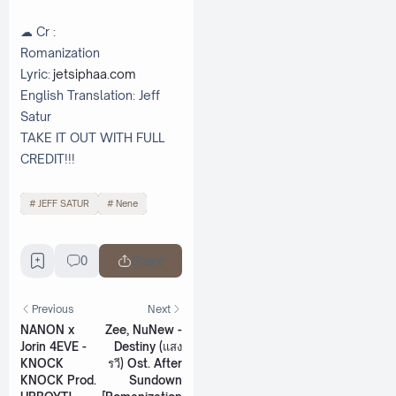
☁ Cr :
Romanization
Lyric:
jetsiphaa.com
English Translation: Jeff
Satur
TAKE IT OUT WITH FULL
CREDIT!!!
JEFF SATUR
Nene
0
Share
Previous
Next
NANON x
Zee, NuNew -
Jorin 4EVE -
Destiny (แสง
KNOCK
รวี) Ost. After
KNOCK Prod.
Sundown