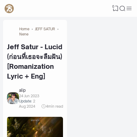
0
Home
JEFF SATUR
Nene
Jeff Satur - Lucid
(ก่อนที่เธอจะลืมฝัน)
[Romanization
Lyric + Eng]
alip
24 Jun 2023
Update:
2
Aug 2024
4
min read