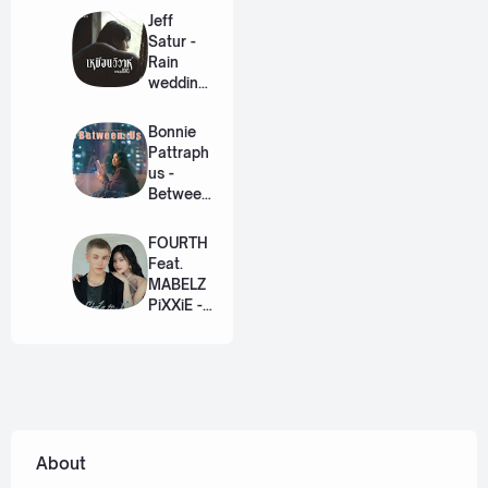
Lyric +
Jeff
Eng]
Satur -
Rain
wedding
(เหมือน
วิวาห์)
Bonnie
Ost. The
Pattraph
Paradise
us -
of Thorns
Between
[Romaniz
Us Ost.
ation
US The
FOURTH
Lyric +
Series
Feat.
Eng]
[Romaniz
MABELZ
ation
PiXXiE -
Lyric +
Side To
Eng]
Side
[Romaniz
ation
Lyric +
Eng]
About