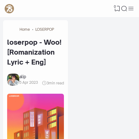
0
Home
LOSERPOP
loserpop - Woo!
[Romanization
Lyric + Eng]
alip
5 Apr 2023
3
min read