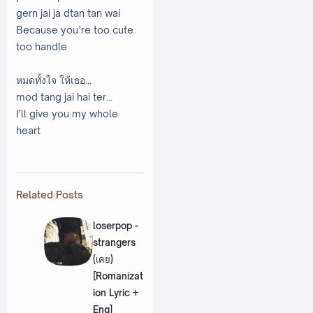
gern jai ja dtan tan wai
Because you’re too cute
too handle
หมดทั้งใจ ให้เธอ...
mod tang jai hai ter...
I’ll give you my whole
heart
Related Posts
loserpop -
strangers
(เคย)
[Romanizat
ion Lyric +
Eng]