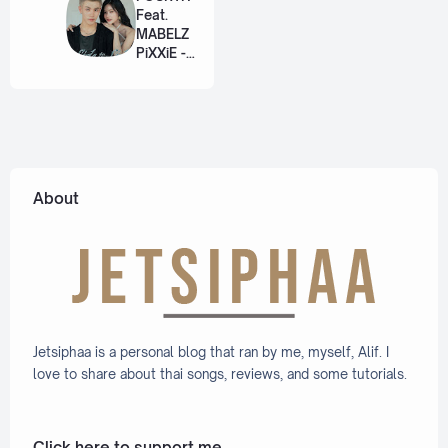
Lyric +
Series
Feat.
Eng]
[Romaniz
MABELZ
ation
PiXXiE -
Lyric +
Side To
Eng]
Side
[Romaniz
ation
Lyric +
Eng]
About
Jetsiphaa is a personal blog that ran by me, myself, Alif. I
love to share about thai songs, reviews, and some tutorials.
Click here to support me