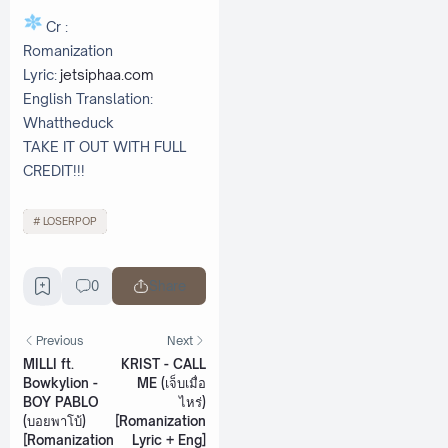
Cr :
Romanization
Lyric:
jetsiphaa.com
English Translation:
Whattheduck
TAKE IT OUT WITH FULL
CREDIT!!!
LOSERPOP
0
Share
Previous
Next
MILLI ft.
KRIST - CALL
Bowkylion -
ME (เจ็บเมื่อ
BOY PABLO
ไหร่)
(บอยพาโบ้)
[Romanization
[Romanization
Lyric + Eng]