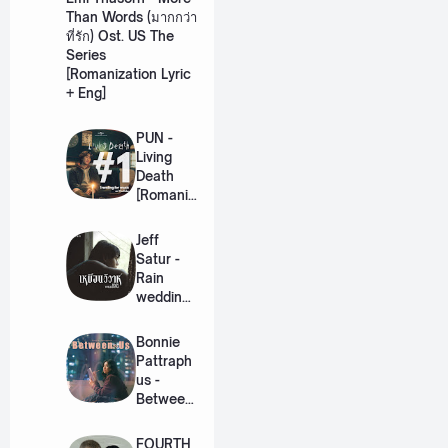
Than Words (มากกว่า
ที่รัก) Ost. US The
Series
[Romanization Lyric
+ Eng]
PUN -
Living
Death
[Romaniz
ation
Lyric +
Jeff
Eng]
Satur -
Rain
wedding
(เหมือน
วิวาห์)
Bonnie
Ost. The
Pattraph
Paradise
us -
of Thorns
Between
[Romaniz
Us Ost.
ation
US The
FOURTH