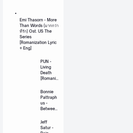
Emi Thasorn - More
Than Words (มากกว่า
ที่รัก) Ost. US The
Series
[Romanization Lyric
+ Eng]
PUN -
Living
Death
[Romaniz
ation
Lyric +
Bonnie
Eng]
Pattraph
us -
Between
Us Ost.
US The
Jeff
Series
Satur -
[Romaniz