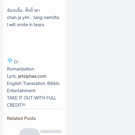
ฉันจะยิ้ม...ทั้งน้ำตา
chan ja yim... tang namdta
I will smile in tears.
Cr :
Romanization
Lyric:
jetsiphaa.com
English Translation: Billkin
Entertainment
TAKE IT OUT WITH FULL
CREDIT!!!
Related Posts