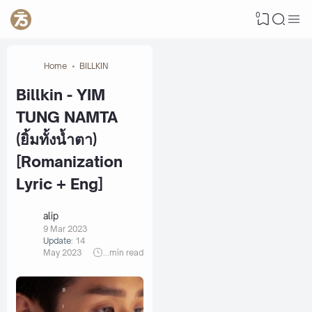
0
Home
BILLKIN
Billkin - YIM
TUNG NAMTA
(ยิ้มทั้งน้ำตา)
[Romanization
Lyric + Eng]
alip
9 Mar 2023
Update:
14
May 2023
...
min read