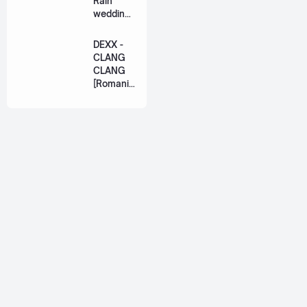
Rain
ation
wedding
Lyric +
(เหมือน
Eng]
วิวาห์)
DEXX -
Ost. The
CLANG
Paradise
CLANG
of Thorns
[Romaniz
[Romaniz
ation
ation
Lyric +
Lyric +
Eng]
Eng]
About
Jetsiphaa is a personal blog that ran by me, myself, Alif. I