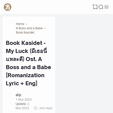
0
Home
A Boss and a Babe
Book Kasidet
Book Kasidet -
My Luck (มีเธอนี่
แหละดี) Ost. A
Boss and a Babe
[Romanization
Lyric + Eng]
alip
1 Mar 2023
Update:
2
Mar 2023
...
min read