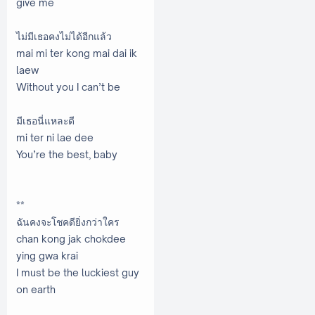
give me
ไม่มีเธอคงไม่ได้อีกแล้ว
mai mi ter kong mai dai ik
laew
Without you I can’t be
มีเธอนี่แหละดี
mi ter ni lae dee
You’re the best, baby
**
ฉันคงจะโชคดียิ่งกว่าใคร
chan kong jak chokdee
ying gwa krai
I must be the luckiest guy
on earth