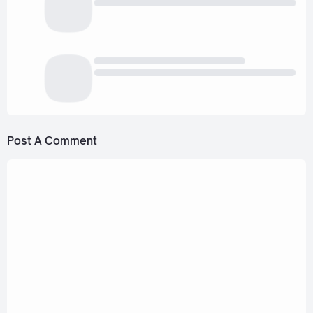
Post A Comment