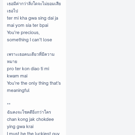
เธอมีค่ากว่าสิ่งใดจะไม่ยอมเสีย
เธอไป
ter mi kha gwa sing dai ja
mai yom sia ter bpai
You’re precious,
something I can’t lose
เพราะเธอคนเดียวที่มีความ
หมาย
pro ter kon diao ti mi
kwam mai
You’re the only thing that’s
meaningful
**
ฉันคงจะโชคดียิ่งกว่าใคร
chan kong jak chokdee
ying gwa krai
I must be the luckiest guy