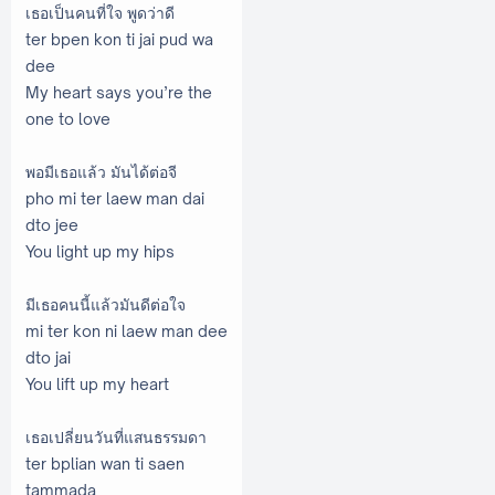
เธอเป็นคนที่ใจ พูดว่าดี
ter bpen kon ti jai pud wa
dee
My heart says you’re the
one to love
พอมีเธอแล้ว มันได้ต่อจี
pho mi ter laew man dai
dto jee
You light up my hips
มีเธอคนนี้แล้วมันดีต่อใจ
mi ter kon ni laew man dee
dto jai
You lift up my heart
เธอเปลี่ยนวันที่แสนธรรมดา
ter bplian wan ti saen
tammada