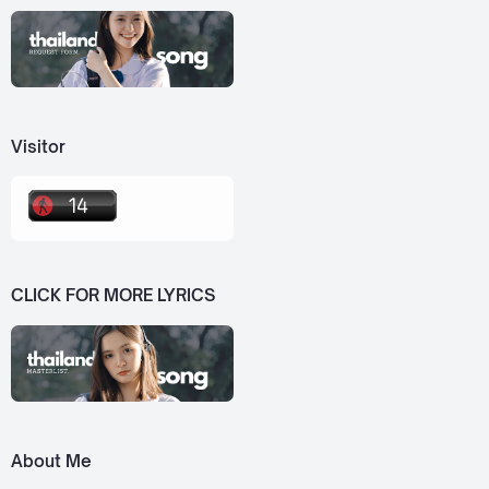
Visitor
CLICK FOR MORE LYRICS
About Me