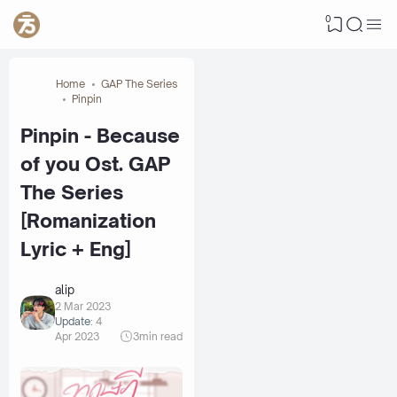
0
Home
GAP The Series
Pinpin
Pinpin - Because
of you Ost. GAP
The Series
[Romanization
Lyric + Eng]
alip
2 Mar 2023
Update:
4
Apr 2023
3
min read