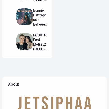
(เหมือน
วิวาห์)
Bonnie
Ost. The
Pattraph
Paradise
us -
of Thorns
Between
[Romaniz
Us Ost.
ation
US The
FOURTH
Lyric +
Series
Feat.
Eng]
[Romaniz
MABELZ
ation
PiXXiE -
Lyric +
Side To
Eng]
Side
[Romaniz
ation
Lyric +
Eng]
About