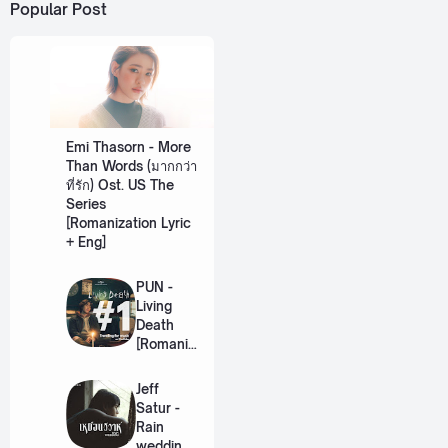
Popular Post
Emi Thasorn - More
Than Words (มากกว่า
ที่รัก) Ost. US The
Series
[Romanization Lyric
+ Eng]
PUN -
Living
Death
[Romaniz
ation
Lyric +
Jeff
Eng]
Satur -
Rain
wedding