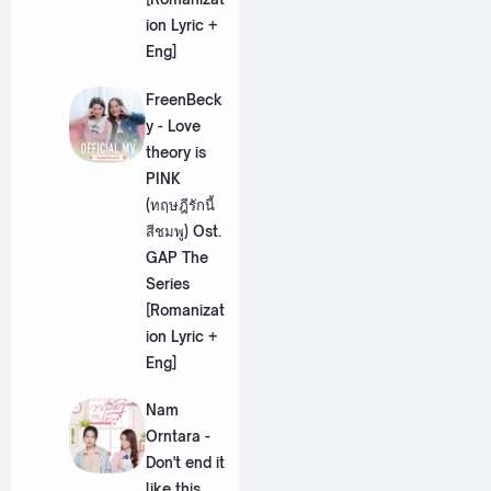
ion Lyric +
Eng]
FreenBeck
y - Love
theory is
PINK
(ทฤษฎีรักนี้
สีชมพู) Ost.
GAP The
Series
[Romanizat
ion Lyric +
Eng]
Nam
Orntara -
Don't end it
like this