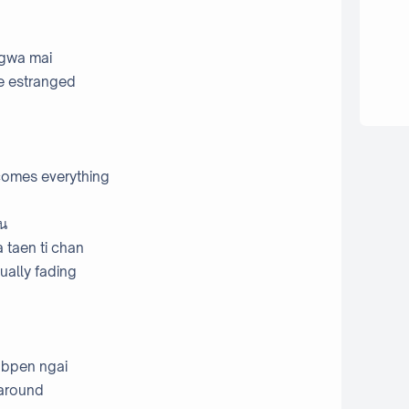
 gwa mai
me estranged
omes everything
ัน
 taen ti chan
ually fading
 bpen ngai
 around