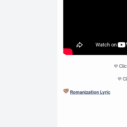
💜
Cli
💜
Cl
Romanization Lyric