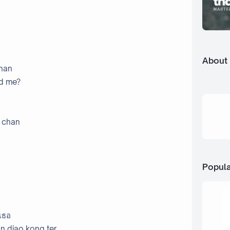
About
chan
d me?
n chan
Popula
เธอ
n diao kong ter