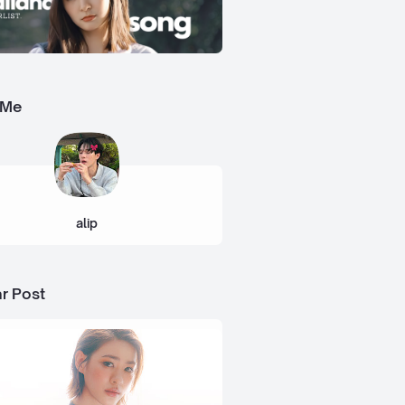
 Me
alip
r Post