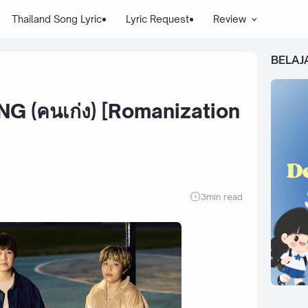
Thailand Song Lyric
Lyric Request
Review
BELAJ
NG (คนเก่ง) [Romanization
3
min read