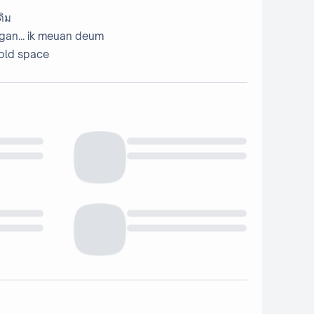
ดิม
 gan... ik meuan deum
 old space