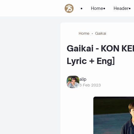
Home
Header
Home
Gaikai
Gaikai - KON KE
Lyric + Eng]
alip
3 Feb 2023