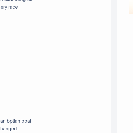
very race
an bplian bpai
 changed