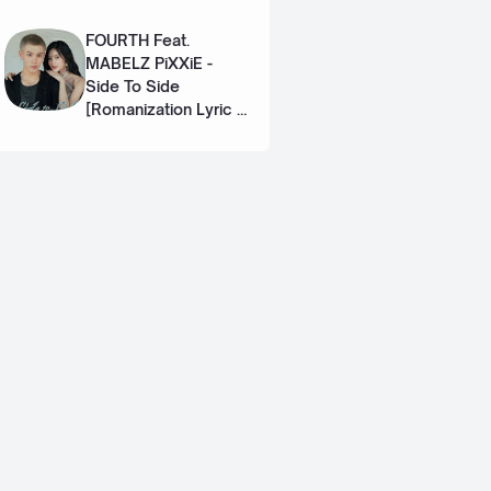
Eng]
FOURTH Feat.
MABELZ PiXXiE -
Side To Side
[Romanization Lyric +
Eng]