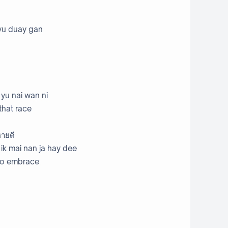
 yu duay gan
yu nai wan ni
 that race
หายดี
ik mai nan ja hay dee
 to embrace