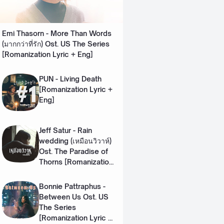
Emi Thasorn - More Than Words
(มากกว่าที่รัก) Ost. US The Series
[Romanization Lyric + Eng]
PUN - Living Death
[Romanization Lyric +
Eng]
Jeff Satur - Rain
wedding (เหมือนวิวาห์)
Ost. The Paradise of
Thorns [Romanization
Lyric + Eng]
Bonnie Pattraphus -
Between Us Ost. US
The Series
[Romanization Lyric +