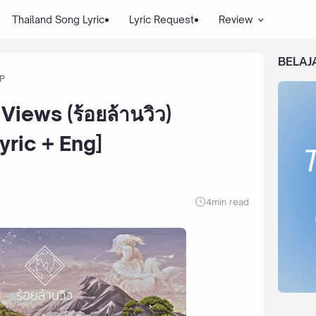
Thailand Song Lyric
Lyric Request
Review
BELAJ
P
Views (ร้อยล้านวิว)
yric + Eng]
4
min read