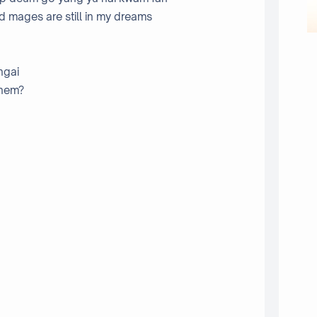
d mages are still in my dreams
ngai
them?