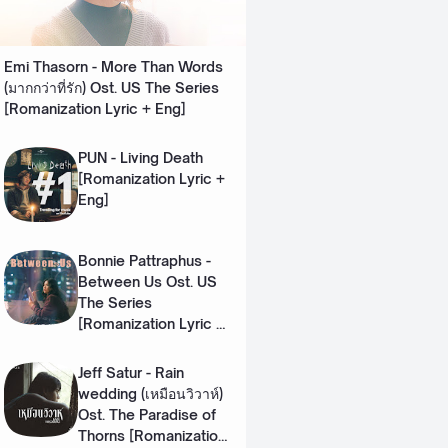
Emi Thasorn - More Than Words
(มากกว่าที่รัก) Ost. US The Series
[Romanization Lyric + Eng]
PUN - Living Death
[Romanization Lyric +
Eng]
Bonnie Pattraphus -
Between Us Ost. US
The Series
[Romanization Lyric +
Eng]
Jeff Satur - Rain
wedding (เหมือนวิวาห์)
Ost. The Paradise of
Thorns [Romanization