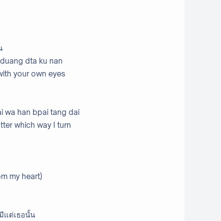
น
 duang dta ku nan
with your own eyes
i wa han bpai tang dai
atter which way I turn
rom my heart)
ีแต่เธอนั้น