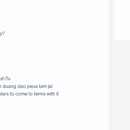
ky?
่อทำใจ
n duang dao peua tam jai
 stars to come to terms with it