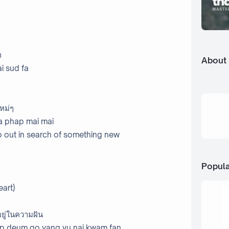
า
About
i sud fa
หม่ๆ
ha phap mai mai
go out in search of something new
Popula
eart)
อยู่ในความฝัน
ap deum go yang yu nai kwam fan