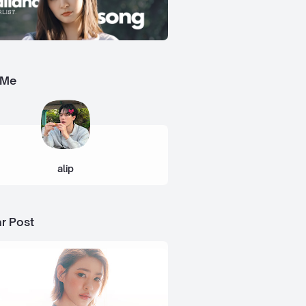
 Me
alip
r Post