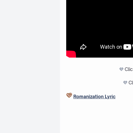
💜
Cli
💜
Cl
Romanization Lyric