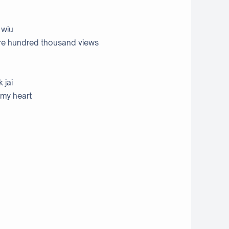
 wiu
ore hundred thousand views
 jai
m my heart